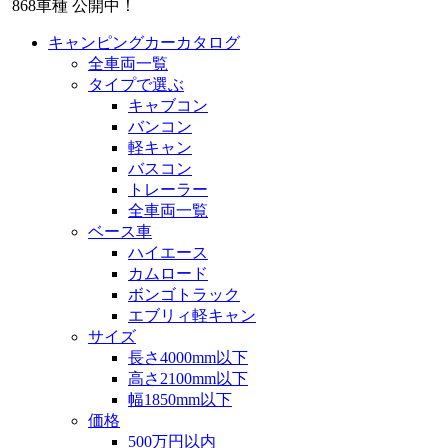
868
車種 公開中！
キャンピングカーカタログ
全車両一覧
タイプで選ぶ
キャブコン
バンコン
軽キャン
バスコン
トレーラー
全車両一覧
ベース車
ハイエース
カムロード
ボンゴトラック
エブリィ軽キャン
サイズ
長さ4000mm以下
高さ2100mm以下
幅1850mm以下
価格
500万円以内