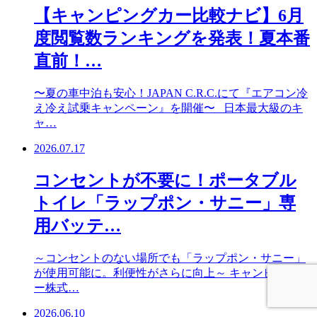
【キャンピングカー比較ナビ】6月
度閲覧数ランキングを発表！夏本番
直前！…
〜夏の車中泊も安心！JAPAN C.R.C.にて『エアコン冷
え冷え試乗キャンペーン』を開催〜 日本最大級のキ
ャ…
2026.07.17
コンセントが不要に！ポータブル
トイレ「ラップポン・サニー」専
用バッテ…
～コンセントのない場所でも「ラップポン・サニー」
が使用可能に。利便性がさらに向上～ キャンピングカ
ー株式…
2026.06.10