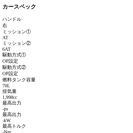
カースペック
ハンドル
右
ミッション①
AT
ミッション②
6AT
駆動方式①
OP設定
駆動方式②
OP設定
燃料タンク容量
70L
排気量
1,998cc
最高出力
-ps
最高出力
-kW
最高トルク
-Nm