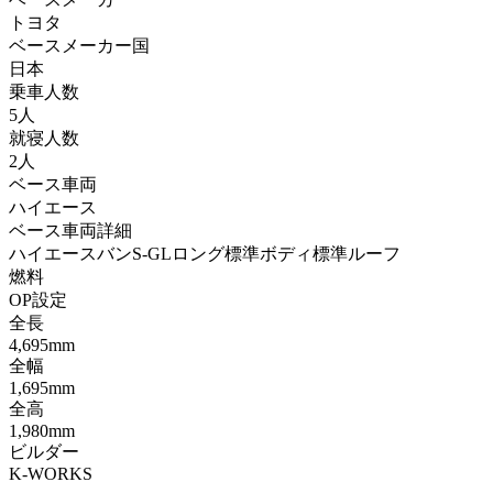
トヨタ
ベースメーカー国
日本
乗車人数
5人
就寝人数
2人
ベース車両
ハイエース
ベース車両詳細
ハイエースバンS-GLロング標準ボディ標準ルーフ
燃料
OP設定
全長
4,695mm
全幅
1,695mm
全高
1,980mm
ビルダー
K-WORKS