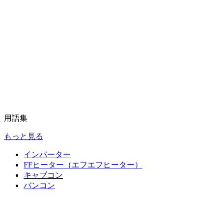
用語集
もっと見る
インバーター
FFヒーター（エフエフヒーター）
キャブコン
バンコン