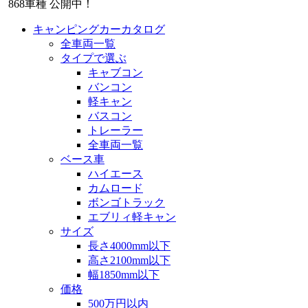
868
車種 公開中！
キャンピングカーカタログ
全車両一覧
タイプで選ぶ
キャブコン
バンコン
軽キャン
バスコン
トレーラー
全車両一覧
ベース車
ハイエース
カムロード
ボンゴトラック
エブリィ軽キャン
サイズ
長さ4000mm以下
高さ2100mm以下
幅1850mm以下
価格
500万円以内