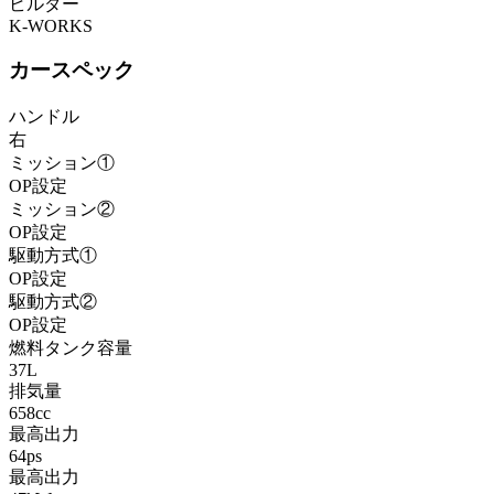
ビルダー
K-WORKS
カースペック
ハンドル
右
ミッション①
OP設定
ミッション②
OP設定
駆動方式①
OP設定
駆動方式②
OP設定
燃料タンク容量
37L
排気量
658cc
最高出力
64ps
最高出力