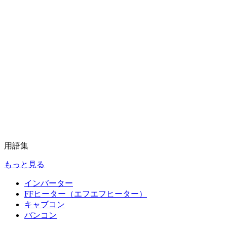
用語集
もっと見る
インバーター
FFヒーター（エフエフヒーター）
キャブコン
バンコン