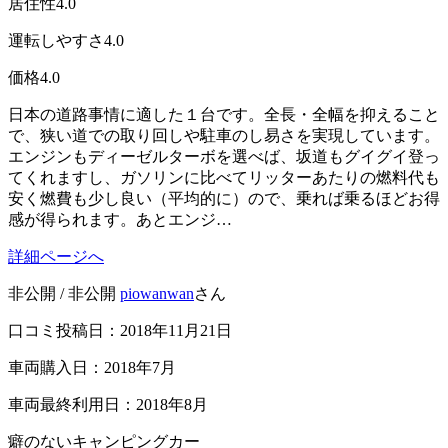
居住性
4.0
運転しやすさ
4.0
価格
4.0
日本の道路事情に適した１台です。全長・全幅を抑えること
で、狭い道での取り回しや駐車のし易さを実現しています。
エンジンもディーゼルターボを選べば、坂道もグイグイ登っ
てくれますし、ガソリンに比べてリッターあたりの燃料代も
安く燃費も少し良い（平均的に）ので、乗れば乗るほどお得
感が得られます。あとエンジ…
詳細ページへ
非公開 / 非公開
piowanwan
さん
口コミ投稿日：2018年11月21日
車両購入日：2018年7月
車両最終利用日：2018年8月
癖のないキャンピングカー