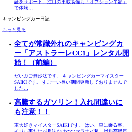
証をサポート。注目の車載装備も「オプション半額」
で体験…
キャンピングカー日記
もっと見る
全てが常識外れのキャンピングカ
ー「アストラーレCC1」レンタル開
始！（前編）
だいぶご無沙汰です。 キャンピングカーマイスター
SAIKIです。 すごーい長い期間更新しておりませんで
した…
高騰するガソリン！入れ間違いに
も注意！！
車大好きマイスターSAIKIです。 はい、車に乗る事、
イジル事だけが趣味だけのツマラナイ私、燃料高騰気