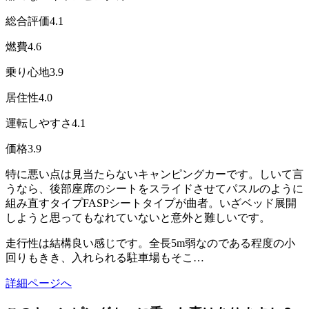
総合評価
4.1
燃費
4.6
乗り心地
3.9
居住性
4.0
運転しやすさ
4.1
価格
3.9
特に悪い点は見当たらないキャンピングカーです。しいて言
うなら、後部座席のシートをスライドさせてパスルのように
組み直すタイプFASPシートタイプが曲者。いざベッド展開
しようと思ってもなれていないと意外と難しいです。
走行性は結構良い感じです。全長5m弱なのである程度の小
回りもきき、入れられる駐車場もそこ…
詳細ページへ