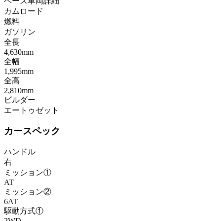
ベース車両詳細
カムロード
燃料
ガソリン
全長
4,630mm
全幅
1,995mm
全高
2,810mm
ビルダー
エートゥゼット
カースペック
ハンドル
右
ミッション①
AT
ミッション②
6AT
駆動方式①
2WD