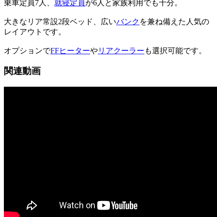
乗車定員7人、
就寝定員
が6人と家族利用でも十分。
大きなリア常設2段ベッド、広い
バンク
を兼ね備えた人気の
レイアウトです。
オプションで
FFヒーター
や
リアクーラー
も選択可能です。
関連動画