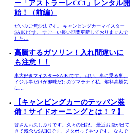
ー「アストラーレCC1」レンタル開
始！（前編）
だいぶご無沙汰です。 キャンピングカーマイスター
SAIKIです。 すごーい長い期間更新しておりませんで
した…
高騰するガソリン！入れ間違いに
も注意！！
車大好きマイスターSAIKIです。 はい、車に乗る事、
イジル事だけが趣味だけのツマラナイ私、燃料高騰気
に…
【キャンピングカーのテッパン装
備！サイドオーニングとは！？】
皆さんお久しぶりです。久々の日記。 最近お腹が出て
きて残念なSAIKIです、メタボってやつです。 なんで