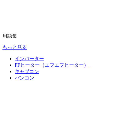
用語集
もっと見る
インバーター
FFヒーター（エフエフヒーター）
キャブコン
バンコン