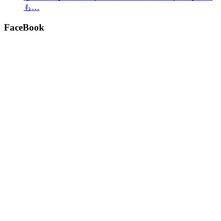
も…
FaceBook