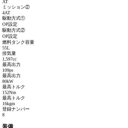
AT
ミッション②
4AT
駆動方式①
OP設定
駆動方式②
OP設定
燃料タンク容量
55L
排気量
1,597cc
最高出力
109ps
最高出力
80kW
最高トルク
152Nm
最高トルク
16kgm
登録ナンバー
8
装備