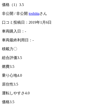
価格（1）
3.5
非公開 / 非公開
toshiita
さん
口コミ投稿日：2019年1月6日
車両購入日：-
車両最終利用日：-
積載力〇
総合評価
3.5
燃費
3.5
乗り心地
4.0
居住性
3.5
運転しやすさ
4.0
価格
3.5