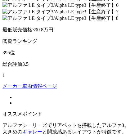
最低販売価格
390.8
万円
閲覧
ランキング
395
位
総合評価
3.5
1
メーカー車両情報ページ
オススメポイント
アルファシーリーズでリアベットを搭載したアルファ3。
大きめの
ギャレー
と開放感あるレイアウトが特徴です。