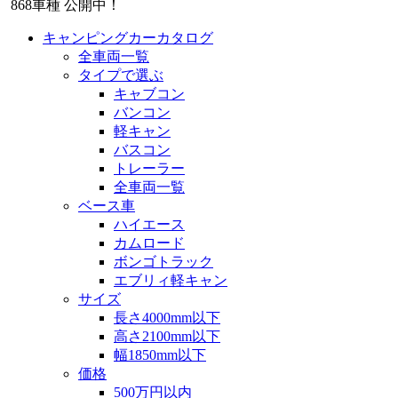
868
車種 公開中！
キャンピングカーカタログ
全車両一覧
タイプで選ぶ
キャブコン
バンコン
軽キャン
バスコン
トレーラー
全車両一覧
ベース車
ハイエース
カムロード
ボンゴトラック
エブリィ軽キャン
サイズ
長さ4000mm以下
高さ2100mm以下
幅1850mm以下
価格
500万円以内