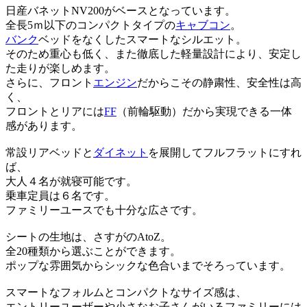
日産バネットNV200がベースとなっています。
全長5ｍ以下のコンパクトタイプの
キャブコン
。
バンク
ベッドをなくしたスマートなシルエット。
そのため重心も低く、また徹底した軽量設計により、安定し
た走りが楽しめます。
さらに、フロント
エンジン
だからこその静粛性、安全性は高
く、
フロントとリアには
FF
（前輪駆動）だから実現できる一体
感があります。
常設リアベッドと
ダイネット
を展開してフルフラットにすれ
ば、
大人４名が就寝可能です。
乗車定員は６名です。
ファミリーユースでも十分な広さです。
シートの生地は、さすがのAtoZ。
全20種類から選ぶことができます。
ポップな雰囲気からシックな色合いまでそろっています。
スマートなフォルムとコンパクトなサイズ感は、
エントリーユーザーや小さなお子さんがいるファミリーには