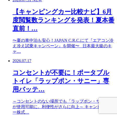
【キャンピングカー比較ナビ】6月
度閲覧数ランキングを発表！夏本番
直前！…
〜夏の車中泊も安心！JAPAN C.R.C.にて『エアコン冷
え冷え試乗キャンペーン』を開催〜 日本最大級のキ
ャ…
2026.07.17
コンセントが不要に！ポータブル
トイレ「ラップポン・サニー」専
用バッテ…
～コンセントのない場所でも「ラップポン・サニー」
が使用可能に。利便性がさらに向上～ キャンピングカ
ー株式…