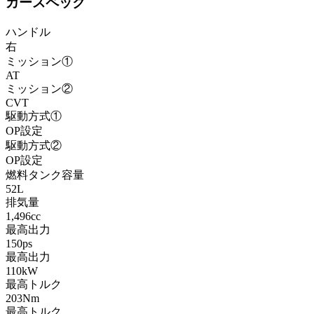
カースペック
ハンドル
右
ミッション①
AT
ミッション②
CVT
駆動方式①
OP設定
駆動方式②
OP設定
燃料タンク容量
52L
排気量
1,496cc
最高出力
150ps
最高出力
110kW
最高トルク
203Nm
最高トルク