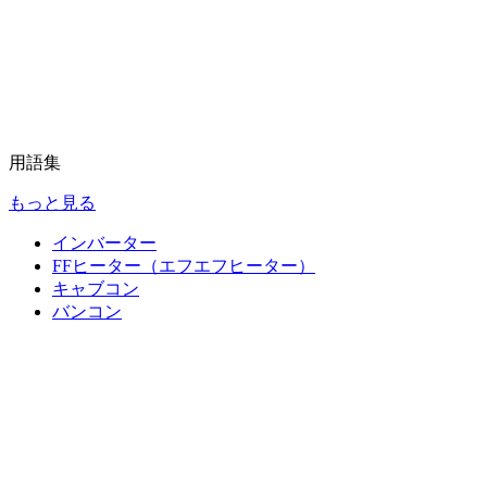
用語集
もっと見る
インバーター
FFヒーター（エフエフヒーター）
キャブコン
バンコン