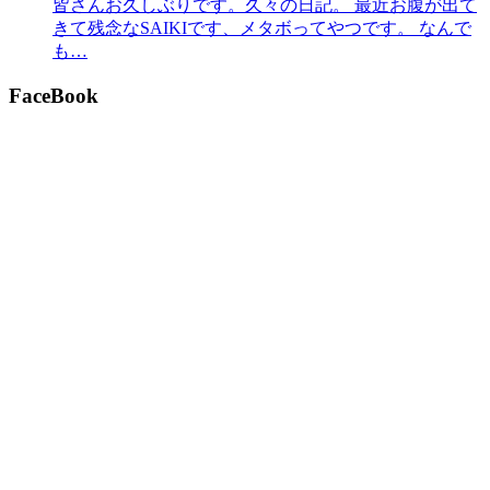
皆さんお久しぶりです。久々の日記。 最近お腹が出て
きて残念なSAIKIです、メタボってやつです。 なんで
も…
FaceBook