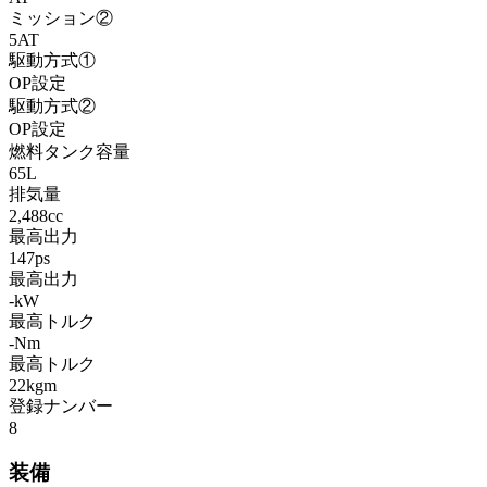
ミッション②
5AT
駆動方式①
OP設定
駆動方式②
OP設定
燃料タンク容量
65L
排気量
2,488cc
最高出力
147ps
最高出力
-kW
最高トルク
-Nm
最高トルク
22kgm
登録ナンバー
8
装備