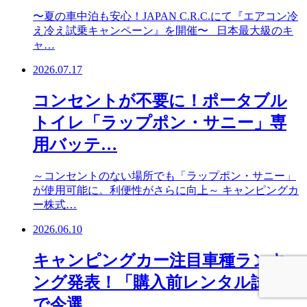
〜夏の車中泊も安心！JAPAN C.R.C.にて『エアコン冷
え冷え試乗キャンペーン』を開催〜 日本最大級のキ
ャ…
2026.07.17
コンセントが不要に！ポータブル
トイレ「ラップポン・サニー」専
用バッテ…
～コンセントのない場所でも「ラップポン・サニー」
が使用可能に。利便性がさらに向上～ キャンピングカ
ー株式…
2026.06.10
キャンピングカー注目車種ランキ
ング発表！「購入前レンタル試乗」
で今選…