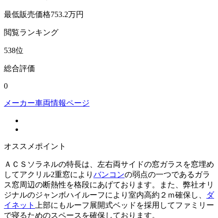
最低販売価格
753.2
万円
閲覧
ランキング
538
位
総合評価
0
メーカー車両情報ページ
オススメポイント
ＡＣＳソラネルの特長は、左右両サイドの窓ガラスを窓埋め
してアクリル2重窓により
バンコン
の弱点の一つであるガラ
ス窓周辺の断熱性を格段にあげております。また、弊社オリ
ジナルのジャンボハイルーフにより室内高約２ｍ確保し、
ダ
イネット
上部にもルーフ展開式ベッドを採用してファミリー
で寝るためのスペースを確保しております。