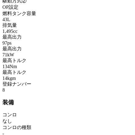
駆動方式②
OP設定
燃料タンク容量
43L
排気量
1,495cc
最高出力
97ps
最高出力
71kW
最高トルク
134Nm
最高トルク
14kgm
登録ナンバー
8
装備
コンロ
なし
コンロの種類
-