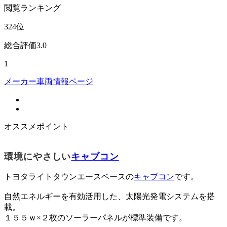
閲覧
ランキング
324
位
総合評価
3.0
1
メーカー車両情報ページ
オススメポイント
環境にやさしい
キャブコン
トヨタライトタウンエースベースの
キャブコン
です。
自然エネルギーを有効活用した、太陽光発電システムを搭
載。
１５５ｗ×２枚のソーラーパネルが標準装備です。