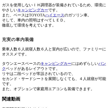
ガスを使用しないＩＨ調理器が装備されているため、環境に
やさしい
キャンピングカー
です。
また、ベースはTOYOTA
ハイエース
のガソリン車。
そして、車内の照明はすべてＬＥＤ。
徹底して環境を考えています。
充実の車内装備
乗車人数６人就寝人数６人と室内が広いので、ファミリーに
オススメです。
タウンエースベースの
キャンピングカー
にはめずらしい
バン
ク
ベッドがあるレイアウトです。
リヤは二段ベッドが常設されているので、
セカンド・サードシートを展開しなくても、４人就寝が可能
です。
また、オプションで家庭用エアコンも装備できます。
関連動画