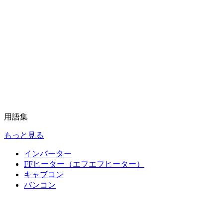
用語集
もっと見る
インバーター
FFヒーター（エフエフヒーター）
キャブコン
バンコン