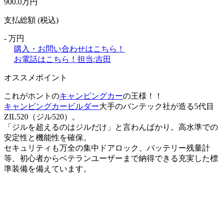
900.0
万円
支払総額
(税込)
-
万円
購入・お問い合わせはこちら！
お電話はこちら！
担当:吉田
オススメポイント
これがホントの
キャンピングカー
の王様！！
キャンピングカー
ビルダー
大手のバンテック社が造る5代目
ZIL520（ジル520）。
「ジルを超えるのはジルだけ」と言わんばかり。高水準での
安定性と機能性を確保。
セキュリティも万全の集中ドアロック、バッテリー残量計
等、初心者からベテランユーザーまで納得できる充実した標
準装備を備えています。