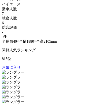
ハイエース
乗車人数
7
就寝人数
6
総合評価
-
-件
全長4840×全幅1880×全高2105mm
閲覧人気ランキング
815位
お気に入り