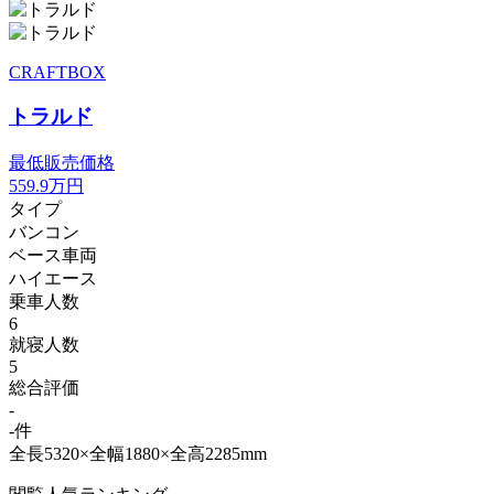
CRAFTBOX
トラルド
最低販売価格
559.9
万円
タイプ
バンコン
ベース車両
ハイエース
乗車人数
6
就寝人数
5
総合評価
-
-件
全長5320×全幅1880×全高2285mm