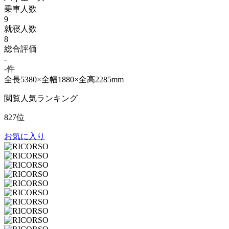
乗車人数
9
就寝人数
8
総合評価
-
-件
全長5380×全幅1880×全高2285mm
閲覧人気ランキング
827位
お気に入り