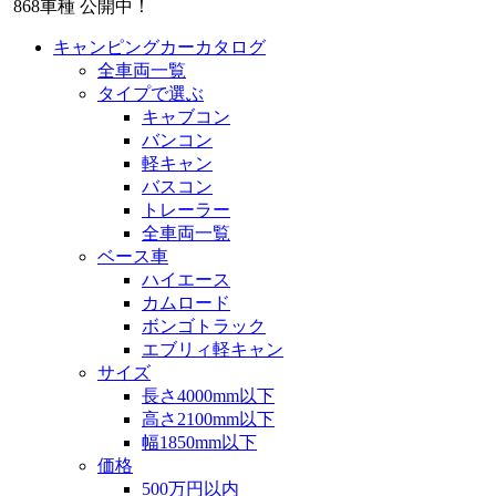
868
車種 公開中！
キャンピングカーカタログ
全車両一覧
タイプで選ぶ
キャブコン
バンコン
軽キャン
バスコン
トレーラー
全車両一覧
ベース車
ハイエース
カムロード
ボンゴトラック
エブリィ軽キャン
サイズ
長さ4000mm以下
高さ2100mm以下
幅1850mm以下
価格
500万円以内