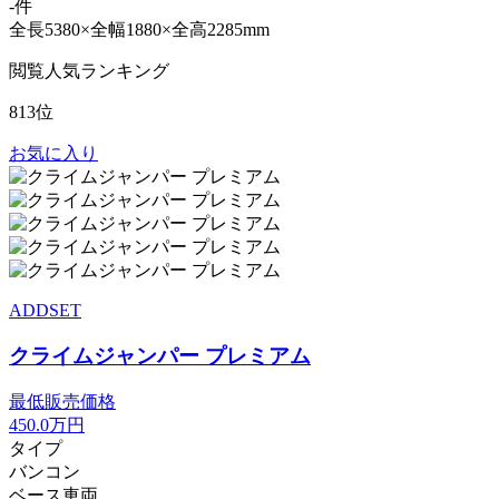
-件
全長5380×全幅1880×全高2285mm
閲覧人気ランキング
813位
お気に入り
ADDSET
クライムジャンパー プレミアム
最低販売価格
450.0
万円
タイプ
バンコン
ベース車両