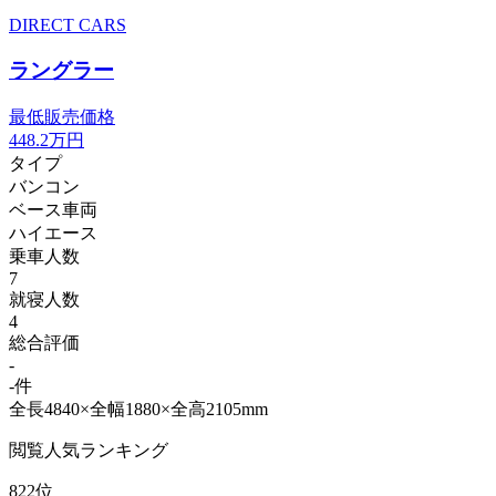
DIRECT CARS
ラングラー
最低販売価格
448.2
万円
タイプ
バンコン
ベース車両
ハイエース
乗車人数
7
就寝人数
4
総合評価
-
-件
全長4840×全幅1880×全高2105mm
閲覧人気ランキング
822位