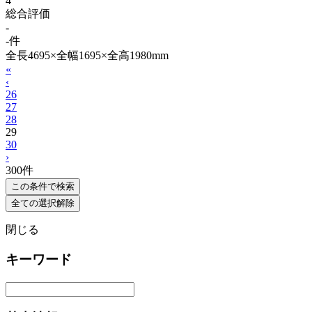
4
総合評価
-
-件
全長4695×全幅1695×全高1980mm
«
‹
26
27
28
29
30
›
300
件
この条件で検索
全ての選択解除
閉じる
キーワード