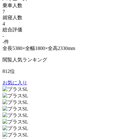
乗車人数
7
就寝人数
4
総合評価
-
-件
全長5380×全幅1800×全高2330mm
閲覧人気ランキング
812位
お気に入り