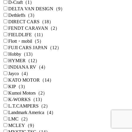
D-Craft（1）
DELTA VAN DESIGN（9）
Dethleffs（3）
DIRECT CARS（18）
FENDT CARAVAN（2）
FIELDLIFE（11）
Flott・mobil（5）
FUJI CARS JAPAN（12）
Hobby（13）
HYMER（12）
INDIANA RV（4）
Jayco（4）
KATO MOTOR（14）
KIP（3）
Kumoi Motors（2）
K-WORKS（13）
L.T.CAMPERS（2）
Landmark America（4）
LMC（2）
MCLEY（9）
MYSTIC TSC（14）