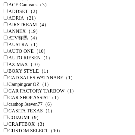
ACE Caravans（3）
ADDSET（2）
ADRIA（21）
AIRSTREAM（4）
ANNEX（19）
ATV群馬（4）
AUSTRA（1）
AUTO ONE（10）
AUTO RIESEN（1）
AZ-MAX（10）
BOXY STYLE（1）
CAD SALES WATANABE（1）
Campingcar OZ（1）
CAR FACTORY TARBOW（1）
CAR SHOP ASSIST（1）
carshop 3seven77（6）
CASITA TEXAS（1）
COIZUMI（9）
CRAFTBOX（3）
CUSTOM SELECT（10）