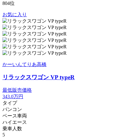
804位
お気に入り
かーいんてりあ高橋
リラックスワゴン VP typeR
最低販売価格
343.0
万円
タイプ
バンコン
ベース車両
ハイエース
乗車人数
5