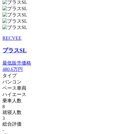
RECVEE
プラスSL
最低販売価格
480.6
万円
タイプ
バンコン
ベース車両
ハイエース
乗車人数
8
就寝人数
3
総合評価
-