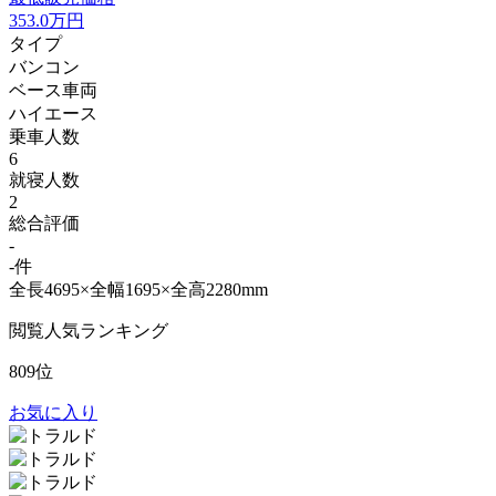
353.0
万円
タイプ
バンコン
ベース車両
ハイエース
乗車人数
6
就寝人数
2
総合評価
-
-件
全長4695×全幅1695×全高2280mm
閲覧人気ランキング
809位
お気に入り