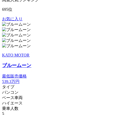
695位
お気に入り
KATO MOTOR
ブルームーン
最低販売価格
539.3
万円
タイプ
バンコン
ベース車両
ハイエース
乗車人数
5