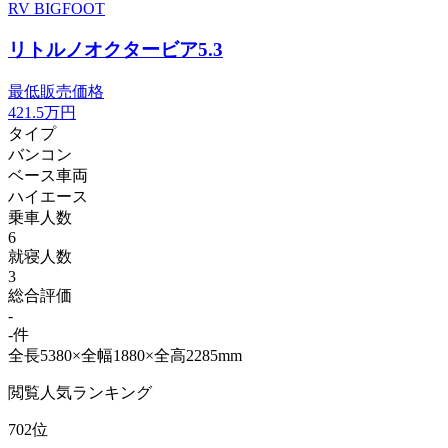
RV BIGFOOT
リトルノオクタービア5.3
最低販売価格
421.5
万円
タイプ
バンコン
ベース車両
ハイエース
乗車人数
6
就寝人数
3
総合評価
-
-件
全長5380×全幅1880×全高2285mm
閲覧人気ランキング
702位