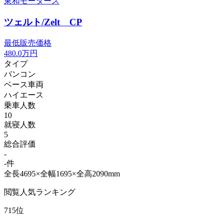
東和モータース
ツェルト/Zelt CP
最低販売価格
480.0
万円
タイプ
バンコン
ベース車両
ハイエース
乗車人数
10
就寝人数
5
総合評価
-
-件
全長4695×全幅1695×全高2090mm
閲覧人気ランキング
715位