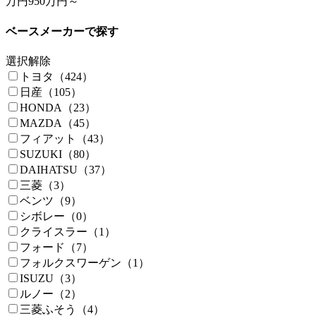
万円
950万円～
ベースメーカーで探す
選択解除
トヨタ（424）
日産（105）
HONDA（23）
MAZDA（45）
フィアット（43）
SUZUKI（80）
DAIHATSU（37）
三菱（3）
ベンツ（9）
シボレー（0）
クライスラー（1）
フォード（7）
フォルクスワーゲン（1）
ISUZU（3）
ルノー（2）
三菱ふそう（4）