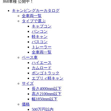
868
車種 公開中！
キャンピングカーカタログ
全車両一覧
タイプで選ぶ
キャブコン
バンコン
軽キャン
バスコン
トレーラー
全車両一覧
ベース車
ハイエース
カムロード
ボンゴトラック
エブリィ軽キャン
サイズ
長さ4000mm以下
高さ2100mm以下
幅1850mm以下
価格
500万円以内