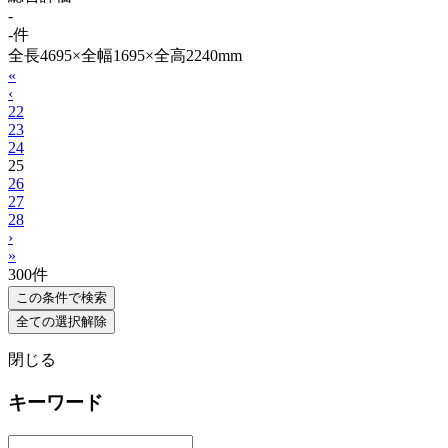
-
-件
全長4695×全幅1695×全高2240mm
«
‹
22
23
24
25
26
27
28
›
»
300
件
この条件で検索
全ての選択解除
閉じる
キーワード