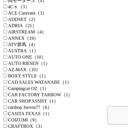
岡モータース（4）
4Cｓ（3）
ACE Caravans（3）
ADDSET（2）
ADRIA（21）
AIRSTREAM（4）
ANNEX（19）
ATV群馬（4）
AUSTRA（1）
AUTO ONE（10）
AUTO RIESEN（1）
AZ-MAX（10）
BOXY STYLE（1）
CAD SALES WATANABE（1）
Campingcar OZ（1）
CAR FACTORY TARBOW（1）
CAR SHOP ASSIST（1）
carshop 3seven77（6）
CASITA TEXAS（1）
COIZUMI（9）
CRAFTBOX（3）