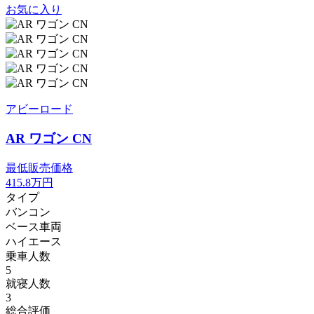
お気に入り
アビーロード
AR ワゴン CN
最低販売価格
415.8
万円
タイプ
バンコン
ベース車両
ハイエース
乗車人数
5
就寝人数
3
総合評価