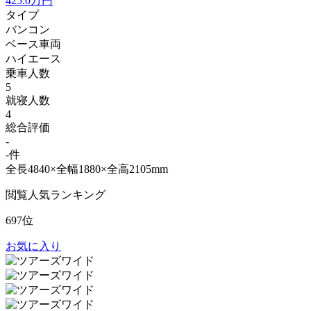
425.0
万円
タイプ
バンコン
ベース車両
ハイエース
乗車人数
5
就寝人数
4
総合評価
-
-件
全長4840×全幅1880×全高2105mm
閲覧人気ランキング
697位
お気に入り