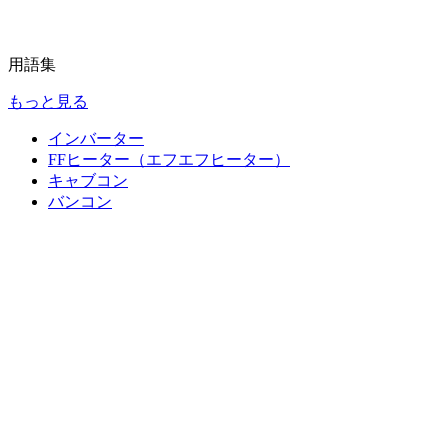
用語集
もっと見る
インバーター
FFヒーター（エフエフヒーター）
キャブコン
バンコン