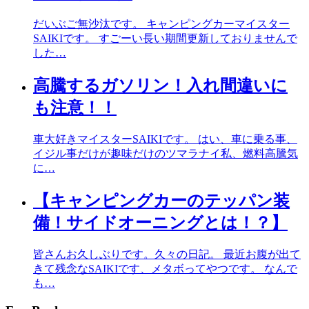
だいぶご無沙汰です。 キャンピングカーマイスター
SAIKIです。 すごーい長い期間更新しておりませんで
した…
高騰するガソリン！入れ間違いに
も注意！！
車大好きマイスターSAIKIです。 はい、車に乗る事、
イジル事だけが趣味だけのツマラナイ私、燃料高騰気
に…
【キャンピングカーのテッパン装
備！サイドオーニングとは！？】
皆さんお久しぶりです。久々の日記。 最近お腹が出て
きて残念なSAIKIです、メタボってやつです。 なんで
も…