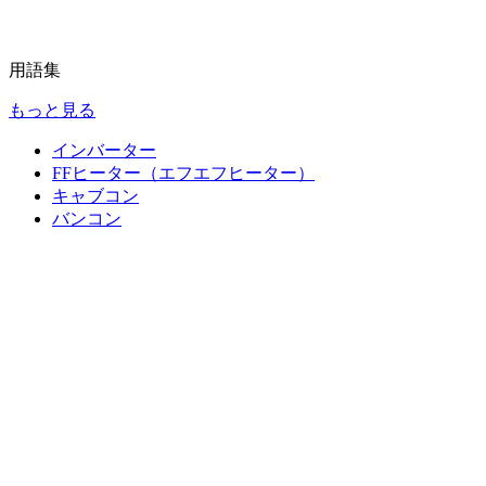
用語集
もっと見る
インバーター
FFヒーター（エフエフヒーター）
キャブコン
バンコン