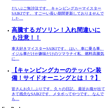
だいぶご無沙汰です。 キャンピングカーマイスター
SAIKIです。 すごーい長い期間更新しておりませんで
した…
高騰するガソリン！入れ間違いに
も注意！！
車大好きマイスターSAIKIです。 はい、車に乗る事、
イジル事だけが趣味だけのツマラナイ私、燃料高騰気
に…
【キャンピングカーのテッパン装
備！サイドオーニングとは！？】
皆さんお久しぶりです。久々の日記。 最近お腹が出て
きて残念なSAIKIです、メタボってやつです。 なんで
も…