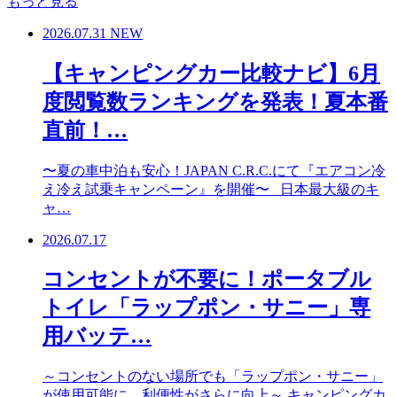
もっと見る
2026.07.31
NEW
【キャンピングカー比較ナビ】6月
度閲覧数ランキングを発表！夏本番
直前！…
〜夏の車中泊も安心！JAPAN C.R.C.にて『エアコン冷
え冷え試乗キャンペーン』を開催〜 日本最大級のキ
ャ…
2026.07.17
コンセントが不要に！ポータブル
トイレ「ラップポン・サニー」専
用バッテ…
～コンセントのない場所でも「ラップポン・サニー」
が使用可能に。利便性がさらに向上～ キャンピングカ