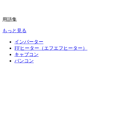
用語集
もっと見る
インバーター
FFヒーター（エフエフヒーター）
キャブコン
バンコン