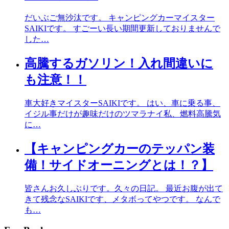
だいぶご無沙汰です。 キャンピングカーマイスター
SAIKIです。 すごーい長い期間更新しておりませんで
した…
高騰するガソリン！入れ間違いに
も注意！！
車大好きマイスターSAIKIです。 はい、車に乗る事、
イジル事だけが趣味だけのツマラナイ私、燃料高騰気
に…
【キャンピングカーのテッパン装
備！サイドオーニングとは！？】
皆さんお久しぶりです。久々の日記。 最近お腹が出て
きて残念なSAIKIです、メタボってやつです。 なんで
も…