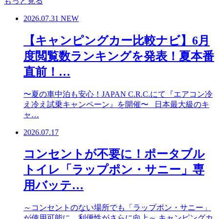
もっと見る
2026.07.31
NEW
【キャンピングカー比較ナビ】6月
度閲覧数ランキングを発表！夏本番
直前！…
〜夏の車中泊も安心！JAPAN C.R.C.にて『エアコン冷
え冷え試乗キャンペーン』を開催〜 日本最大級のキ
ャ…
2026.07.17
コンセントが不要に！ポータブル
トイレ「ラップポン・サニー」専
用バッテ…
～コンセントのない場所でも「ラップポン・サニー」
が使用可能に。利便性がさらに向上～ キャンピングカ