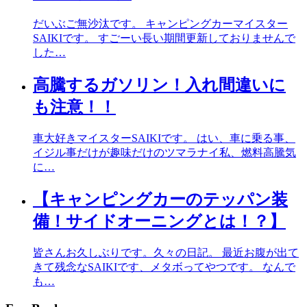
だいぶご無沙汰です。 キャンピングカーマイスター
SAIKIです。 すごーい長い期間更新しておりませんで
した…
高騰するガソリン！入れ間違いに
も注意！！
車大好きマイスターSAIKIです。 はい、車に乗る事、
イジル事だけが趣味だけのツマラナイ私、燃料高騰気
に…
【キャンピングカーのテッパン装
備！サイドオーニングとは！？】
皆さんお久しぶりです。久々の日記。 最近お腹が出て
きて残念なSAIKIです、メタボってやつです。 なんで
も…