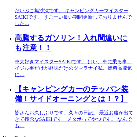
だいぶご無沙汰です。 キャンピングカーマイスター
SAIKIです。 すごーい長い期間更新しておりませんで
した…
高騰するガソリン！入れ間違いに
も注意！！
車大好きマイスターSAIKIです。 はい、車に乗る事、
イジル事だけが趣味だけのツマラナイ私、燃料高騰気
に…
【キャンピングカーのテッパン装
備！サイドオーニングとは！？】
皆さんお久しぶりです。久々の日記。 最近お腹が出て
きて残念なSAIKIです、メタボってやつです。 なんで
も…