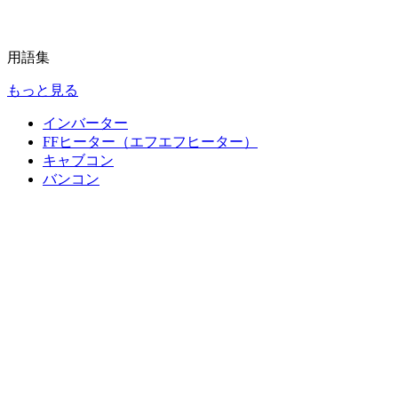
用語集
もっと見る
インバーター
FFヒーター（エフエフヒーター）
キャブコン
バンコン