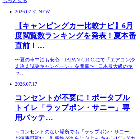
もっと見る
2026.07.31
NEW
【キャンピングカー比較ナビ】6月
度閲覧数ランキングを発表！夏本番
直前！…
〜夏の車中泊も安心！JAPAN C.R.C.にて『エアコン冷
え冷え試乗キャンペーン』を開催〜 日本最大級のキ
ャ…
2026.07.17
コンセントが不要に！ポータブル
トイレ「ラップポン・サニー」専
用バッテ…
～コンセントのない場所でも「ラップポン・サニー」
が使用可能に。利便性がさらに向上～ キャンピングカ