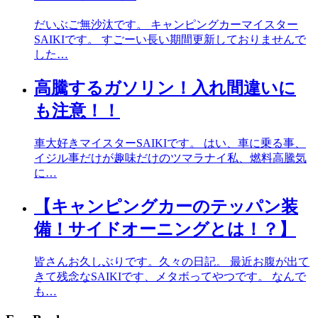
だいぶご無沙汰です。 キャンピングカーマイスター
SAIKIです。 すごーい長い期間更新しておりませんで
した…
高騰するガソリン！入れ間違いに
も注意！！
車大好きマイスターSAIKIです。 はい、車に乗る事、
イジル事だけが趣味だけのツマラナイ私、燃料高騰気
に…
【キャンピングカーのテッパン装
備！サイドオーニングとは！？】
皆さんお久しぶりです。久々の日記。 最近お腹が出て
きて残念なSAIKIです、メタボってやつです。 なんで
も…