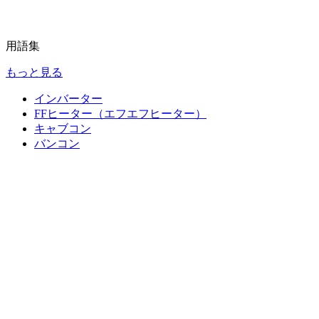
用語集
もっと見る
インバーター
FFヒーター（エフエフヒーター）
キャブコン
バンコン