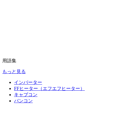
用語集
もっと見る
インバーター
FFヒーター（エフエフヒーター）
キャブコン
バンコン