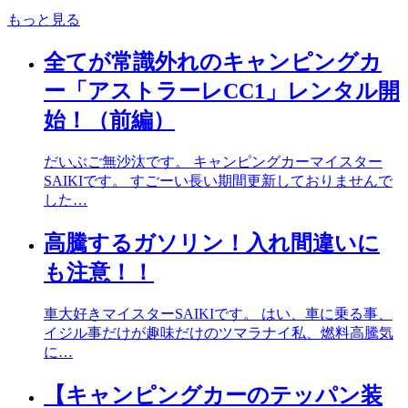
もっと見る
全てが常識外れのキャンピングカ
ー「アストラーレCC1」レンタル開
始！（前編）
だいぶご無沙汰です。 キャンピングカーマイスター
SAIKIです。 すごーい長い期間更新しておりませんで
した…
高騰するガソリン！入れ間違いに
も注意！！
車大好きマイスターSAIKIです。 はい、車に乗る事、
イジル事だけが趣味だけのツマラナイ私、燃料高騰気
に…
【キャンピングカーのテッパン装