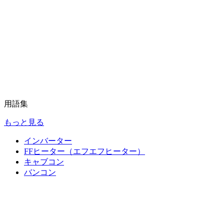
用語集
もっと見る
インバーター
FFヒーター（エフエフヒーター）
キャブコン
バンコン