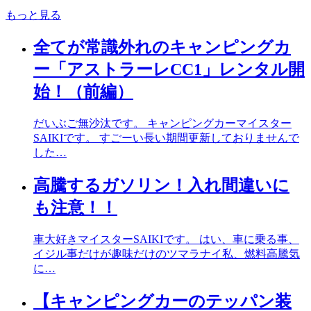
もっと見る
全てが常識外れのキャンピングカ
ー「アストラーレCC1」レンタル開
始！（前編）
だいぶご無沙汰です。 キャンピングカーマイスター
SAIKIです。 すごーい長い期間更新しておりませんで
した…
高騰するガソリン！入れ間違いに
も注意！！
車大好きマイスターSAIKIです。 はい、車に乗る事、
イジル事だけが趣味だけのツマラナイ私、燃料高騰気
に…
【キャンピングカーのテッパン装