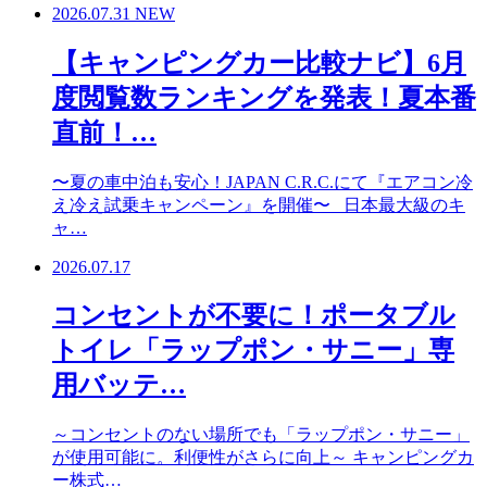
2026.07.31
NEW
【キャンピングカー比較ナビ】6月
度閲覧数ランキングを発表！夏本番
直前！…
〜夏の車中泊も安心！JAPAN C.R.C.にて『エアコン冷
え冷え試乗キャンペーン』を開催〜 日本最大級のキ
ャ…
2026.07.17
コンセントが不要に！ポータブル
トイレ「ラップポン・サニー」専
用バッテ…
～コンセントのない場所でも「ラップポン・サニー」
が使用可能に。利便性がさらに向上～ キャンピングカ
ー株式…