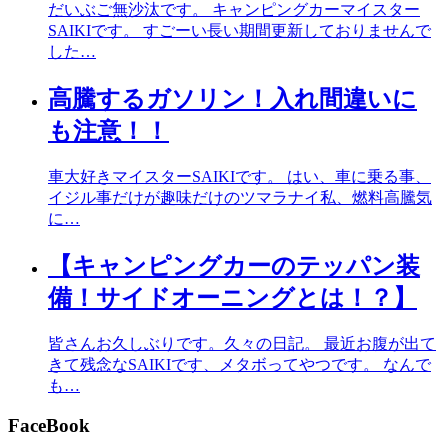
だいぶご無沙汰です。 キャンピングカーマイスター
SAIKIです。 すごーい長い期間更新しておりませんで
した…
高騰するガソリン！入れ間違いに
も注意！！
車大好きマイスターSAIKIです。 はい、車に乗る事、
イジル事だけが趣味だけのツマラナイ私、燃料高騰気
に…
【キャンピングカーのテッパン装
備！サイドオーニングとは！？】
皆さんお久しぶりです。久々の日記。 最近お腹が出て
きて残念なSAIKIです、メタボってやつです。 なんで
も…
FaceBook