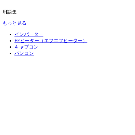
用語集
もっと見る
インバーター
FFヒーター（エフエフヒーター）
キャブコン
バンコン