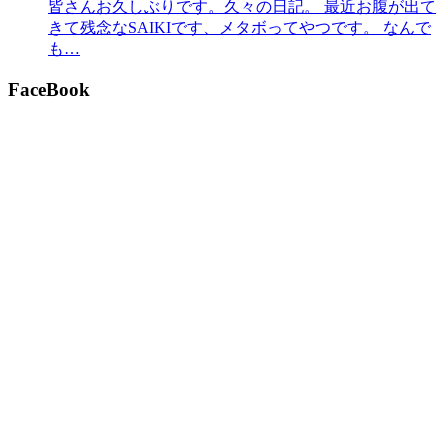
皆さんお久しぶりです。久々の日記。 最近お腹が出て
きて残念なSAIKIです、メタボってやつです。 なんで
も…
FaceBook