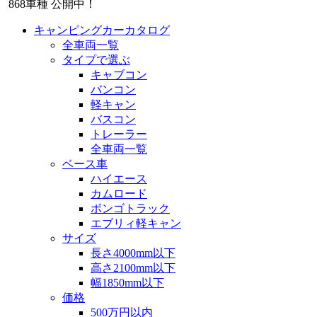
868
車種 公開中！
キャンピングカーカタログ
全車両一覧
タイプで選ぶ
キャブコン
バンコン
軽キャン
バスコン
トレーラー
全車両一覧
ベース車
ハイエース
カムロード
ボンゴトラック
エブリィ軽キャン
サイズ
長さ4000mm以下
高さ2100mm以下
幅1850mm以下
価格
500万円以内