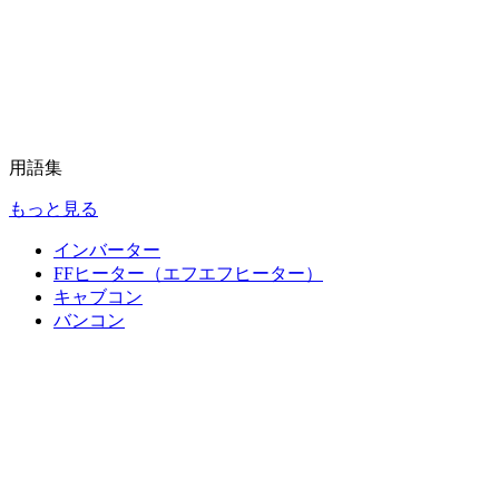
用語集
もっと見る
インバーター
FFヒーター（エフエフヒーター）
キャブコン
バンコン