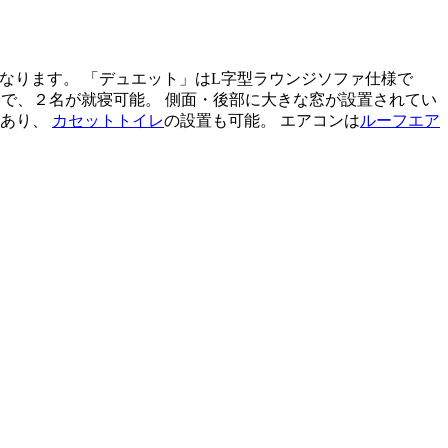
なります。 「デュエット」はL字型ラウンジソファ仕様で
ベッドで、２名が就寝可能。 側面・後部に大きな窓が設置されてい
があり、
カセットトイレ
の設置も可能。 エアコンは
ルーフエア