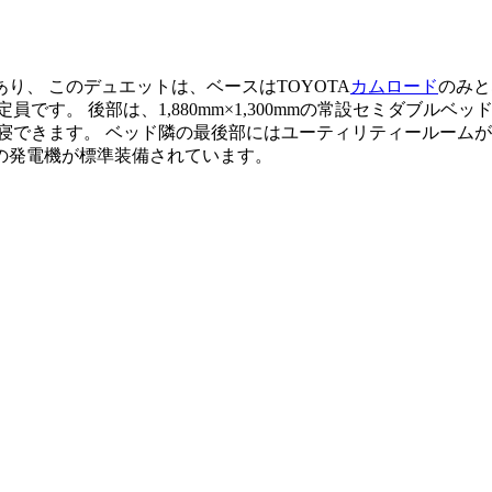
り、 このデュエットは、ベースはTOYOTA
カムロード
のみと
です。 後部は、1,880mm×1,300mmの常設セミダブル
寝できます。 ベッド隣の最後部にはユーティリティールーム
wの発電機が標準装備されています。