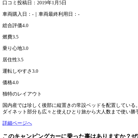
口コミ投稿日：2019年1月5日
車両購入日：-｜車両最終利用日：-
総合評価
4.0
燃費
3.5
乗り心地
3.0
居住性
3.5
運転しやすさ
3.0
価格
4.0
独特のレイアウト
国内産では珍しく後部に縦置きの常設ベッドを配置している
ダイネット部分も広々と使えひとり旅から大人数まで使い勝
詳細ページへ
このキャンピングカーに乗った事はありますか？ぜ