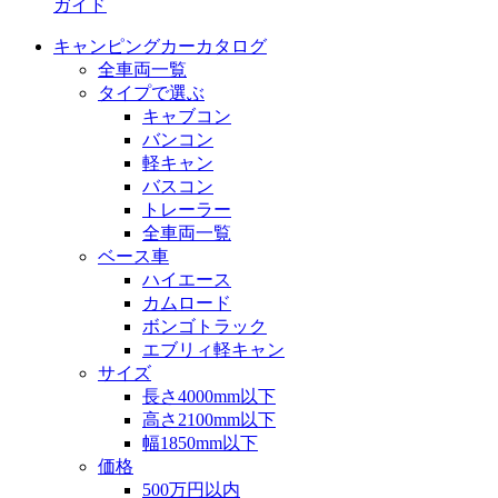
ガイド
キャンピングカーカタログ
全車両一覧
タイプで選ぶ
キャブコン
バンコン
軽キャン
バスコン
トレーラー
全車両一覧
ベース車
ハイエース
カムロード
ボンゴトラック
エブリィ軽キャン
サイズ
長さ4000mm以下
高さ2100mm以下
幅1850mm以下
価格
500万円以内