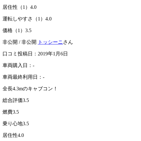
居住性（1）
4.0
運転しやすさ（1）
4.0
価格（1）
3.5
非公開 / 非公開
トッシーニ
さん
口コミ投稿日：2019年1月6日
車両購入日：-
車両最終利用日：-
全長4.3mのキャブコン！
総合評価
3.5
燃費
3.5
乗り心地
3.5
居住性
4.0