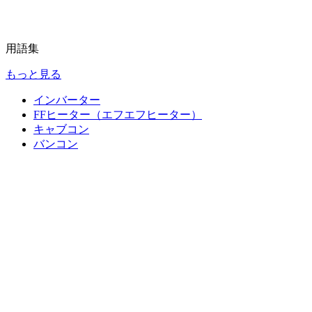
用語集
もっと見る
インバーター
FFヒーター（エフエフヒーター）
キャブコン
バンコン