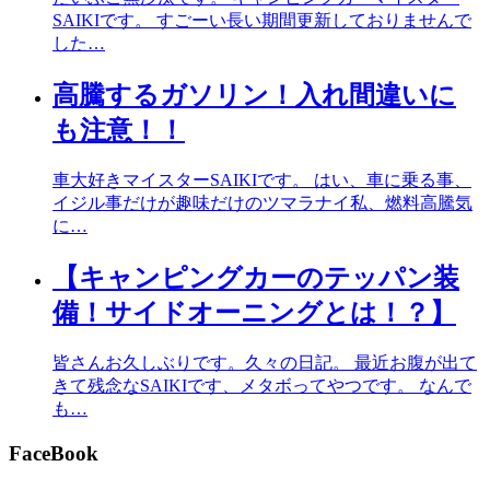
SAIKIです。 すごーい長い期間更新しておりませんで
した…
高騰するガソリン！入れ間違いに
も注意！！
車大好きマイスターSAIKIです。 はい、車に乗る事、
イジル事だけが趣味だけのツマラナイ私、燃料高騰気
に…
【キャンピングカーのテッパン装
備！サイドオーニングとは！？】
皆さんお久しぶりです。久々の日記。 最近お腹が出て
きて残念なSAIKIです、メタボってやつです。 なんで
も…
FaceBook