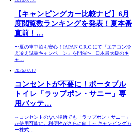
2026.07.31
【キャンピングカー比較ナビ】6月
度閲覧数ランキングを発表！夏本番
直前！…
〜夏の車中泊も安心！JAPAN C.R.C.にて『エアコン冷
え冷え試乗キャンペーン』を開催〜 日本最大級のキ
ャ…
2026.07.17
コンセントが不要に！ポータブル
トイレ「ラップポン・サニー」専
用バッテ…
～コンセントのない場所でも「ラップポン・サニー」
が使用可能に。利便性がさらに向上～ キャンピングカ
ー株式…