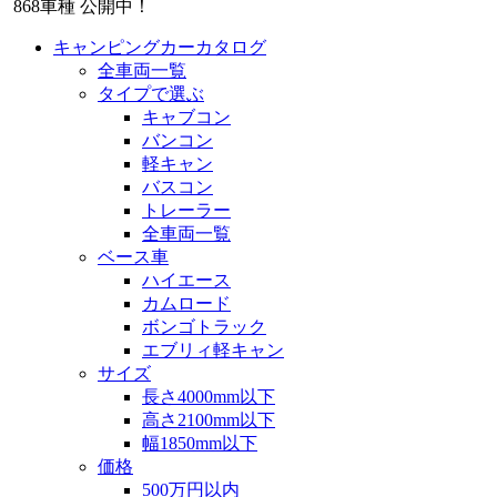
868
車種 公開中！
キャンピングカーカタログ
全車両一覧
タイプで選ぶ
キャブコン
バンコン
軽キャン
バスコン
トレーラー
全車両一覧
ベース車
ハイエース
カムロード
ボンゴトラック
エブリィ軽キャン
サイズ
長さ4000mm以下
高さ2100mm以下
幅1850mm以下
価格
500万円以内