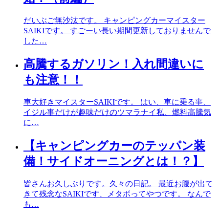
だいぶご無沙汰です。 キャンピングカーマイスター
SAIKIです。 すごーい長い期間更新しておりませんで
した…
高騰するガソリン！入れ間違いに
も注意！！
車大好きマイスターSAIKIです。 はい、車に乗る事、
イジル事だけが趣味だけのツマラナイ私、燃料高騰気
に…
【キャンピングカーのテッパン装
備！サイドオーニングとは！？】
皆さんお久しぶりです。久々の日記。 最近お腹が出て
きて残念なSAIKIです、メタボってやつです。 なんで
も…