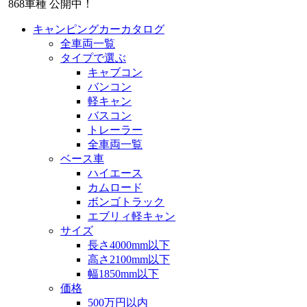
868
車種 公開中！
キャンピングカーカタログ
全車両一覧
タイプで選ぶ
キャブコン
バンコン
軽キャン
バスコン
トレーラー
全車両一覧
ベース車
ハイエース
カムロード
ボンゴトラック
エブリィ軽キャン
サイズ
長さ4000mm以下
高さ2100mm以下
幅1850mm以下
価格
500万円以内