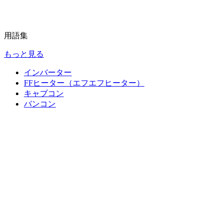
用語集
もっと見る
インバーター
FFヒーター（エフエフヒーター）
キャブコン
バンコン