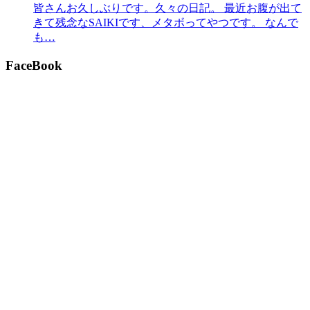
皆さんお久しぶりです。久々の日記。 最近お腹が出て
きて残念なSAIKIです、メタボってやつです。 なんで
も…
FaceBook