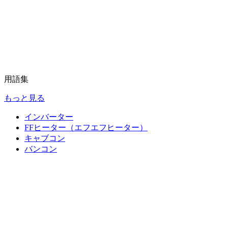
用語集
もっと見る
インバーター
FFヒーター（エフエフヒーター）
キャブコン
バンコン