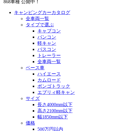
868
車種 公開中！
キャンピングカーカタログ
全車両一覧
タイプで選ぶ
キャブコン
バンコン
軽キャン
バスコン
トレーラー
全車両一覧
ベース車
ハイエース
カムロード
ボンゴトラック
エブリィ軽キャン
サイズ
長さ4000mm以下
高さ2100mm以下
幅1850mm以下
価格
500万円以内