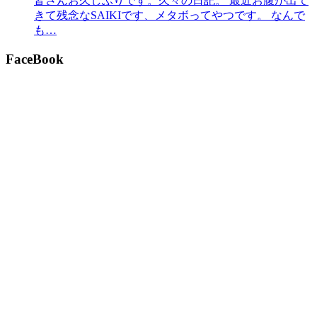
皆さんお久しぶりです。久々の日記。 最近お腹が出て
きて残念なSAIKIです、メタボってやつです。 なんで
も…
FaceBook