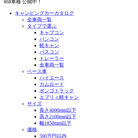
868
車種 公開中！
キャンピングカーカタログ
全車両一覧
タイプで選ぶ
キャブコン
バンコン
軽キャン
バスコン
トレーラー
全車両一覧
ベース車
ハイエース
カムロード
ボンゴトラック
エブリィ軽キャン
サイズ
長さ4000mm以下
高さ2100mm以下
幅1850mm以下
価格
500万円以内