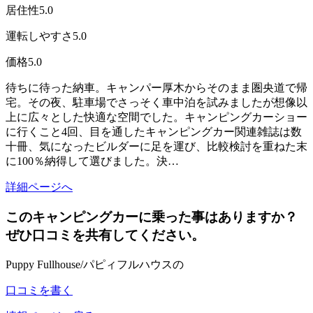
居住性
5.0
運転しやすさ
5.0
価格
5.0
待ちに待った納車。キャンパー厚木からそのまま圏央道で帰
宅。その夜、駐車場でさっそく車中泊を試みましたが想像以
上に広々とした快適な空間でした。キャンピングカーショー
に行くこと4回、目を通したキャンピングカー関連雑誌は数
十冊、気になったビルダーに足を運び、比較検討を重ねた末
に100％納得して選びました。決…
詳細ページへ
このキャンピングカーに乗った事はありますか？
ぜひ口コミを共有してください。
Puppy Fullhouse/パピィフルハウスの
口コミを書く