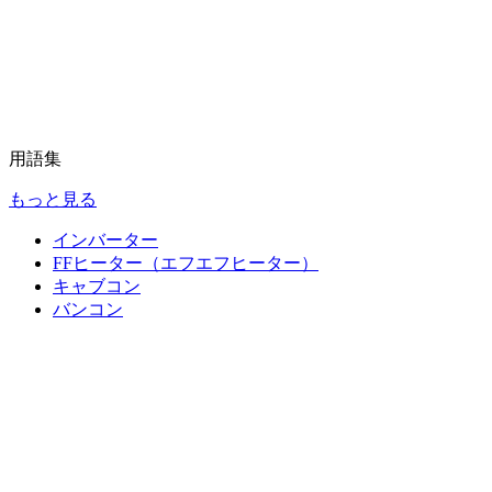
用語集
もっと見る
インバーター
FFヒーター（エフエフヒーター）
キャブコン
バンコン