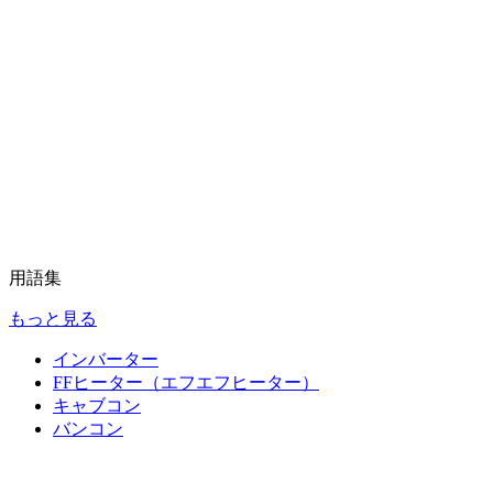
用語集
もっと見る
インバーター
FFヒーター（エフエフヒーター）
キャブコン
バンコン