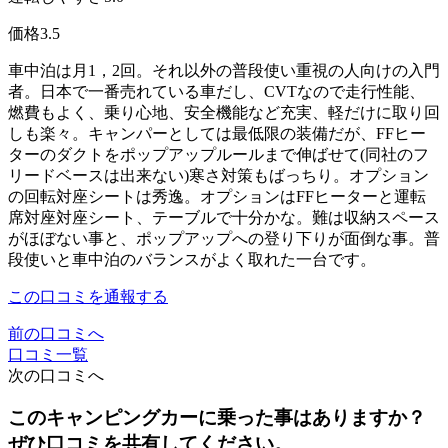
価格
3.5
車中泊は月1，2回。それ以外の普段使い重視の人向けの入門
者。日本で一番売れている車だし、CVTなので走行性能、
燃費もよく、乗り心地、安全機能など充実、軽だけに取り回
しも楽々。キャンパーとしては最低限の装備だが、FFヒー
ターのダクトをポップアップルールまで伸ばせて(同社のフ
リードベースは出来ない)寒さ対策もばっちり。オプション
の回転対座シートは秀逸。オプションはFFヒーターと運転
席対座対座シート、テーブルで十分かな。難は収納スペース
がほぼない事と、ポップアップへの登り下りが面倒な事。普
段使いと車中泊のバランスがよく取れた一台です。
この口コミを通報する
前の口コミへ
口コミ一覧
次の口コミへ
このキャンピングカーに乗った事はありますか？
ぜひ口コミを共有してください。