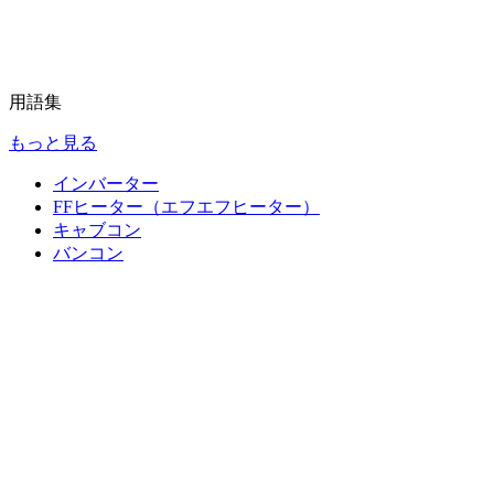
用語集
もっと見る
インバーター
FFヒーター（エフエフヒーター）
キャブコン
バンコン