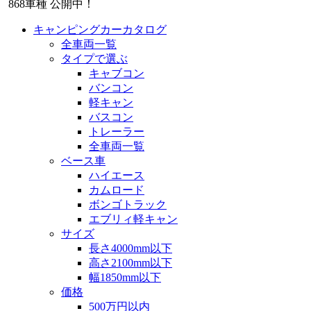
868
車種 公開中！
キャンピングカーカタログ
全車両一覧
タイプで選ぶ
キャブコン
バンコン
軽キャン
バスコン
トレーラー
全車両一覧
ベース車
ハイエース
カムロード
ボンゴトラック
エブリィ軽キャン
サイズ
長さ4000mm以下
高さ2100mm以下
幅1850mm以下
価格
500万円以内