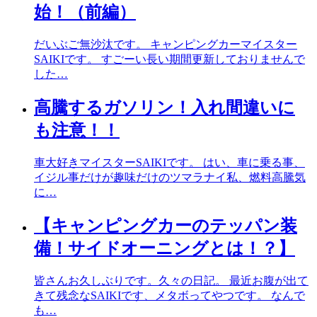
始！（前編）
だいぶご無沙汰です。 キャンピングカーマイスター
SAIKIです。 すごーい長い期間更新しておりませんで
した…
高騰するガソリン！入れ間違いに
も注意！！
車大好きマイスターSAIKIです。 はい、車に乗る事、
イジル事だけが趣味だけのツマラナイ私、燃料高騰気
に…
【キャンピングカーのテッパン装
備！サイドオーニングとは！？】
皆さんお久しぶりです。久々の日記。 最近お腹が出て
きて残念なSAIKIです、メタボってやつです。 なんで
も…