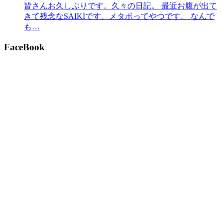
皆さんお久しぶりです。久々の日記。 最近お腹が出て
きて残念なSAIKIです、メタボってやつです。 なんで
も…
FaceBook