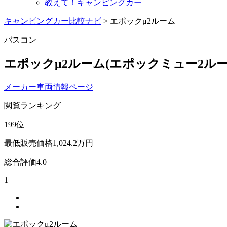
教えて！キャンピングカー
キャンピングカー比較ナビ
>
エポックμ2ルーム
バスコン
エポックμ2ルーム
(エポックミュー2ルー
メーカー車両情報ページ
閲覧ランキング
199
位
最低販売価格
1,024.2
万円
総合評価
4.0
1