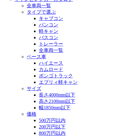
全車両一覧
タイプで選ぶ
キャブコン
バンコン
軽キャン
バスコン
トレーラー
全車両一覧
ベース車
ハイエース
カムロード
ボンゴトラック
エブリィ軽キャン
サイズ
長さ4000mm以下
高さ2100mm以下
幅1850mm以下
価格
500万円以内
200万円以下
800万円以内