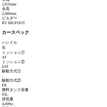
2,035mm
全高
2,680mm
ビルダー
RV BIGFOOT
カースペック
ハンドル
右
ミッション①
AT
ミッション②
6AT
駆動方式①
-
駆動方式②
FR
燃料タンク容量
95L
排気量
4,009cc