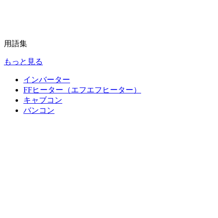
用語集
もっと見る
インバーター
FFヒーター（エフエフヒーター）
キャブコン
バンコン