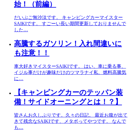
始！（前編）
だいぶご無沙汰です。 キャンピングカーマイスター
SAIKIです。 すごーい長い期間更新しておりませんで
した…
高騰するガソリン！入れ間違いに
も注意！！
車大好きマイスターSAIKIです。 はい、車に乗る事、
イジル事だけが趣味だけのツマラナイ私、燃料高騰気
に…
【キャンピングカーのテッパン装
備！サイドオーニングとは！？】
皆さんお久しぶりです。久々の日記。 最近お腹が出て
きて残念なSAIKIです、メタボってやつです。 なんで
も…