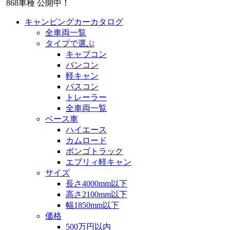
868
車種 公開中！
キャンピングカーカタログ
全車両一覧
タイプで選ぶ
キャブコン
バンコン
軽キャン
バスコン
トレーラー
全車両一覧
ベース車
ハイエース
カムロード
ボンゴトラック
エブリィ軽キャン
サイズ
長さ4000mm以下
高さ2100mm以下
幅1850mm以下
価格
500万円以内