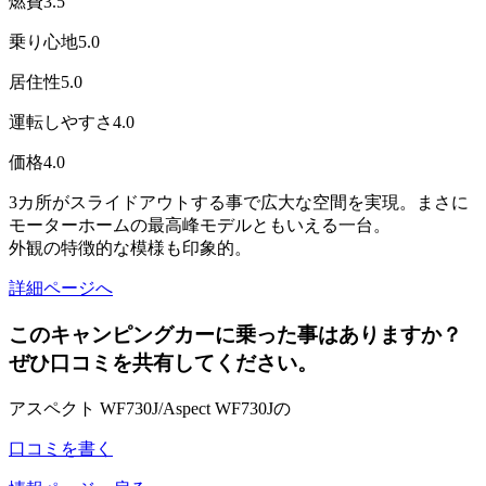
燃費
3.5
乗り心地
5.0
居住性
5.0
運転しやすさ
4.0
価格
4.0
3カ所がスライドアウトする事で広大な空間を実現。まさに
モーターホームの最高峰モデルともいえる一台。
外観の特徴的な模様も印象的。
詳細ページへ
このキャンピングカーに乗った事はありますか？
ぜひ口コミを共有してください。
アスペクト WF730J/Aspect WF730Jの
口コミを書く