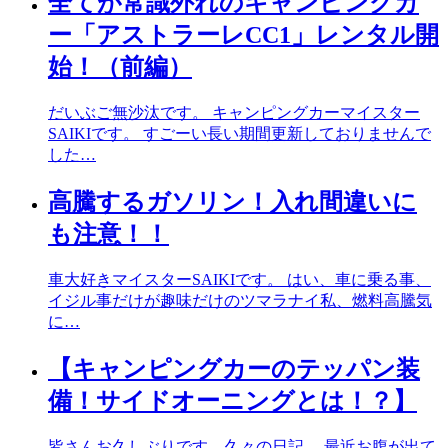
全てが常識外れのキャンピングカ
ー「アストラーレCC1」レンタル開
始！（前編）
だいぶご無沙汰です。 キャンピングカーマイスター
SAIKIです。 すごーい長い期間更新しておりませんで
した…
高騰するガソリン！入れ間違いに
も注意！！
車大好きマイスターSAIKIです。 はい、車に乗る事、
イジル事だけが趣味だけのツマラナイ私、燃料高騰気
に…
【キャンピングカーのテッパン装
備！サイドオーニングとは！？】
皆さんお久しぶりです。久々の日記。 最近お腹が出て