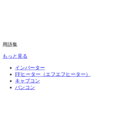
用語集
もっと見る
インバーター
FFヒーター（エフエフヒーター）
キャブコン
バンコン