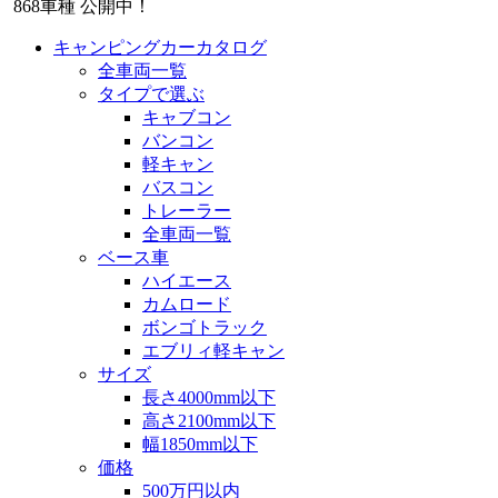
868
車種 公開中！
キャンピングカーカタログ
全車両一覧
タイプで選ぶ
キャブコン
バンコン
軽キャン
バスコン
トレーラー
全車両一覧
ベース車
ハイエース
カムロード
ボンゴトラック
エブリィ軽キャン
サイズ
長さ4000mm以下
高さ2100mm以下
幅1850mm以下
価格
500万円以内