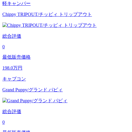
軽キャンパー
Chippy TRIPOUT/チッピィ トリップアウト
総合評価
0
最低販売価格
198.0
万円
キャブコン
Grand Puppy/グランド パピィ
総合評価
0