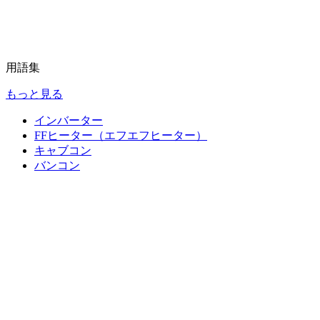
用語集
もっと見る
インバーター
FFヒーター（エフエフヒーター）
キャブコン
バンコン