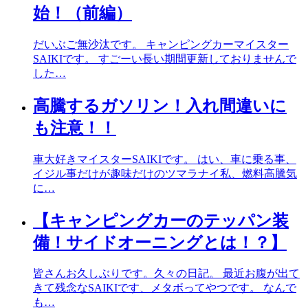
始！（前編）
だいぶご無沙汰です。 キャンピングカーマイスター
SAIKIです。 すごーい長い期間更新しておりませんで
した…
高騰するガソリン！入れ間違いに
も注意！！
車大好きマイスターSAIKIです。 はい、車に乗る事、
イジル事だけが趣味だけのツマラナイ私、燃料高騰気
に…
【キャンピングカーのテッパン装
備！サイドオーニングとは！？】
皆さんお久しぶりです。久々の日記。 最近お腹が出て
きて残念なSAIKIです、メタボってやつです。 なんで
も…