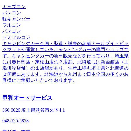
キャブコン
バンコン
軽キャンパー
フルコン
バスコン
セミフルコン
キャンピングカー企画・製造・販売の老舗アールブイ・ビッ
クフットが運営しているキャンピングカーの専門ショップで
す。キャンピングカーの新車販売などを行っており、埼玉県
には春日部店・東松山店の２店舗、北海道には新函館店（工
場併設店舗）の１店舗があり、生産工場も埼玉県と北海道の
２箇所にあります。北海道から九州まで日本全国の多くのお
客様にご愛顧いただいております。
甲和オートサービス
360-0026 埼玉県熊谷市久下4-1
048-525-5858