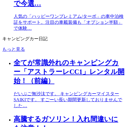
で今選…
人気の「ハッピーワンプレミアム/ターボ」の車中泊検
証をサポート。注目の車載装備も「オプション半額」
で体験…
キャンピングカー日記
もっと見る
全てが常識外れのキャンピングカ
ー「アストラーレCC1」レンタル開
始！（前編）
だいぶご無沙汰です。 キャンピングカーマイスター
SAIKIです。 すごーい長い期間更新しておりませんで
した…
高騰するガソリン！入れ間違いに