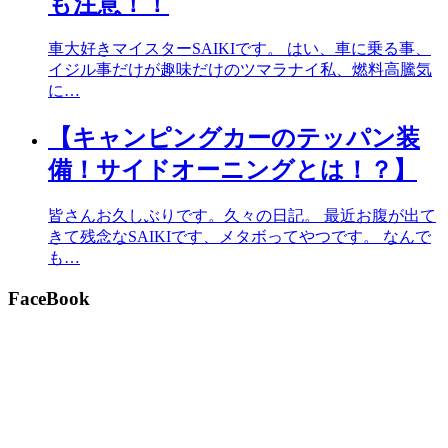
も注意！！
車大好きマイスターSAIKIです。 はい、車に乗る事、
イジル事だけが趣味だけのツマラナイ私、燃料高騰気
に…
【キャンピングカーのテッパン装
備！サイドオーニングとは！？】
皆さんお久しぶりです。久々の日記。 最近お腹が出て
きて残念なSAIKIです、メタボってやつです。 なんで
も…
FaceBook