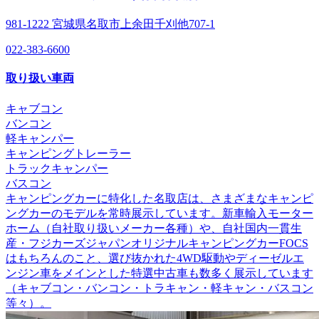
981-1222 宮城県名取市上余田千刈他707-1
022-383-6600
取り扱い車両
キャブコン
バンコン
軽キャンパー
キャンピングトレーラー
トラックキャンパー
バスコン
キャンピングカーに特化した名取店は、さまざまなキャンピ
ングカーのモデルを常時展示しています。新車輸入モーター
ホーム（自社取り扱いメーカー各種）や、自社国内一貫生
産・フジカーズジャパンオリジナルキャンピングカーFOCS
はもちろんのこと、選び抜かれた4WD駆動やディーゼルエ
ンジン車をメインとした特選中古車も数多く展示しています
（キャブコン・バンコン・トラキャン・軽キャン・バスコン
等々）。