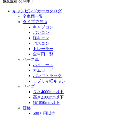
868
車種 公開中！
キャンピングカーカタログ
全車両一覧
タイプで選ぶ
キャブコン
バンコン
軽キャン
バスコン
トレーラー
全車両一覧
ベース車
ハイエース
カムロード
ボンゴトラック
エブリィ軽キャン
サイズ
長さ4000mm以下
高さ2100mm以下
幅1850mm以下
価格
500万円以内