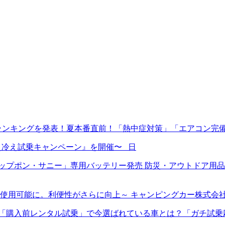
ランキングを発表！夏本番直前！「熱中症対策」「エアコン完
ン冷え冷え試乗キャンペーン』を開催〜 日
プポン・サニー」専用バッテリー発売 防災・アウトドア用品E
使用可能に。利便性がさらに向上～ キャンピングカー株式会
入前レンタル試乗」で今選ばれている車とは？「ガチ試乗応援キャ