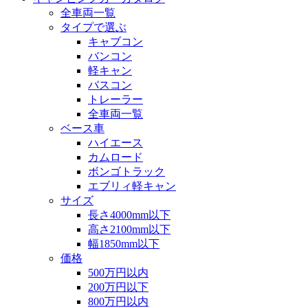
全車両一覧
タイプで選ぶ
キャブコン
バンコン
軽キャン
バスコン
トレーラー
全車両一覧
ベース車
ハイエース
カムロード
ボンゴトラック
エブリィ軽キャン
サイズ
長さ4000mm以下
高さ2100mm以下
幅1850mm以下
価格
500万円以内
200万円以下
800万円以内