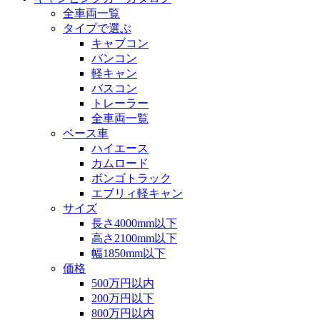
全車両一覧
タイプで選ぶ
キャブコン
バンコン
軽キャン
バスコン
トレーラー
全車両一覧
ベース車
ハイエース
カムロード
ボンゴトラック
エブリィ軽キャン
サイズ
長さ4000mm以下
高さ2100mm以下
幅1850mm以下
価格
500万円以内
200万円以下
800万円以内