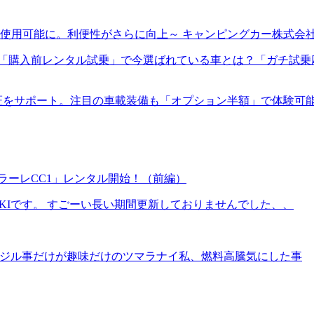
使用可能に。利便性がさらに向上～ キャンピングカー株式会
入前レンタル試乗」で今選ばれている車とは？「ガチ試乗応援キャ
証をサポート。注目の車載装備も「オプション半額」で体験可
ラーレCC1」レンタル開始！（前編）
IKIです。 すごーい長い期間更新しておりませんでした、、
、イジル事だけが趣味だけのツマラナイ私、燃料高騰気にした事