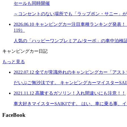
セールも同時開催
～コンセントのない場所でも「ラップポン・サニー」が
2026.06.10
キャンピングカー注目車種ランキング発表！「購
119）
人気の「ハッピーワンプレミアム/ターボ」の車中泊検
キャンピングカー日記
もっと見る
2022.07.12
全てが常識外れのキャンピングカー「アスト
だいぶご無沙汰です。 キャンピングカーマイスターSA
2021.11.12
高騰するガソリン！入れ間違いにも注意！！
車大好きマイスターSAIKIです。 はい、車に乗る事
FaceBook