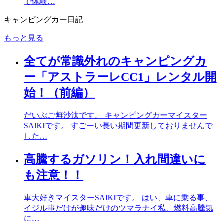
で体験…
キャンピングカー日記
もっと見る
全てが常識外れのキャンピングカ
ー「アストラーレCC1」レンタル開
始！（前編）
だいぶご無沙汰です。 キャンピングカーマイスター
SAIKIです。 すごーい長い期間更新しておりませんで
した…
高騰するガソリン！入れ間違いに
も注意！！
車大好きマイスターSAIKIです。 はい、車に乗る事、
イジル事だけが趣味だけのツマラナイ私、燃料高騰気
に…