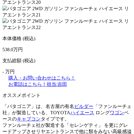
本体価格
(税込)
538.0
万円
支払総額
(税込)
-
万円
購入・お問い合わせはこちら！
お電話はこちら！
担当:吉田
オススメポイント
「パタゴニア」は、名古屋の有名
ビルダー
「ファンルーチェ
社」が製造している、TOYOTA
ハイエース
ロング
ワゴン
ベ
ースの
キャブコン
タイプです。
ファンルーチェ社が製造する「セレンゲティ」 を更にグレ
ードアップさせリヤエントランスで他に類をみない高級感溢