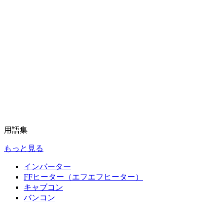
用語集
もっと見る
インバーター
FFヒーター（エフエフヒーター）
キャブコン
バンコン