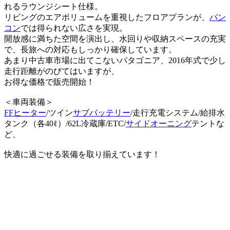
れるラウンジシート仕様。
リビングのエアボリュームを重視したフロアプランが、
バン
コン
では得られない広さを実現。
開放感に満ちた空間を演出し、水回りや収納スペースの充実
で、長旅への対応もしっかり確保しています。
あまり中古車市場に出てこないパタゴニア、2016年式で少し
走行距離がのびてはいますが、
お得な価格で販売開始！
＜車両装備＞
FFヒーター
/ツイン
サブバッテリー
/走行充電システム/給排水
タンク（各40ℓ）/62L冷蔵庫/ETC/
サイドオーニング
テントな
ど、
快適に過ごせる装備を取り揃えています！