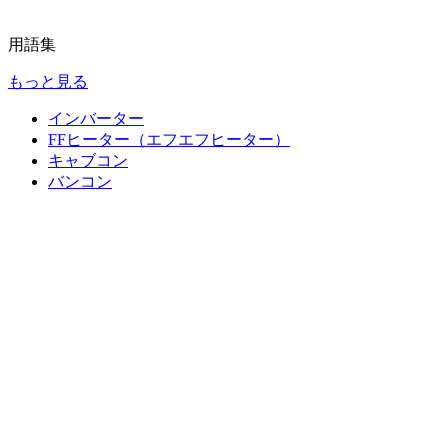
用語集
もっと見る
インバーター
FFヒーター（エフエフヒーター）
キャブコン
バンコン