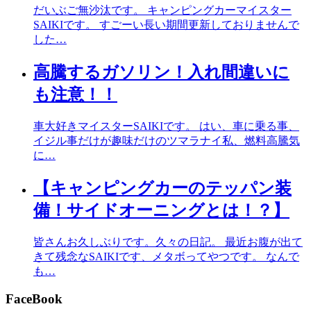
だいぶご無沙汰です。 キャンピングカーマイスター
SAIKIです。 すごーい長い期間更新しておりませんで
した…
高騰するガソリン！入れ間違いに
も注意！！
車大好きマイスターSAIKIです。 はい、車に乗る事、
イジル事だけが趣味だけのツマラナイ私、燃料高騰気
に…
【キャンピングカーのテッパン装
備！サイドオーニングとは！？】
皆さんお久しぶりです。久々の日記。 最近お腹が出て
きて残念なSAIKIです、メタボってやつです。 なんで
も…
FaceBook