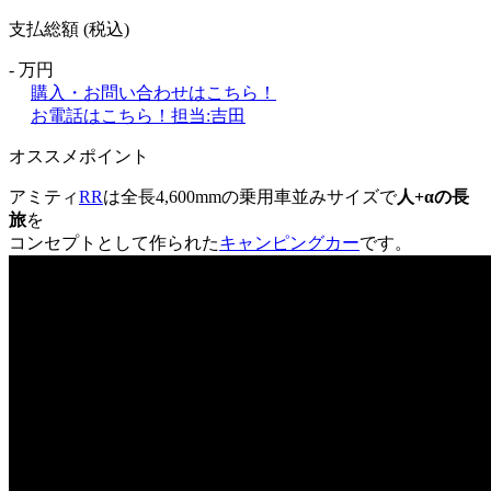
支払総額
(税込)
-
万円
購入・お問い合わせはこちら！
お電話はこちら！
担当:吉田
オススメポイント
アミティ
RR
は全長4,600mmの乗用車並みサイズで
人+αの長
旅
を
コンセプトとして作られた
キャンピングカー
です。