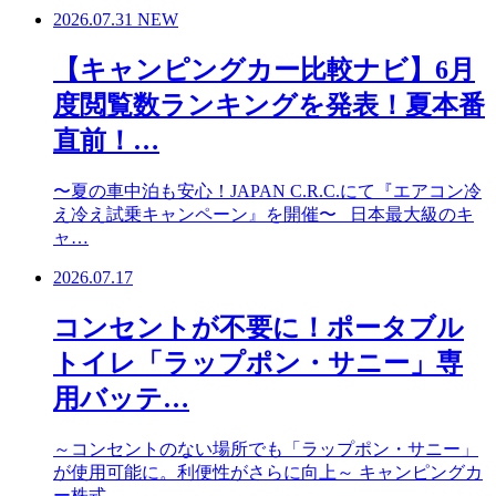
2026.07.31
NEW
【キャンピングカー比較ナビ】6月
度閲覧数ランキングを発表！夏本番
直前！…
〜夏の車中泊も安心！JAPAN C.R.C.にて『エアコン冷
え冷え試乗キャンペーン』を開催〜 日本最大級のキ
ャ…
2026.07.17
コンセントが不要に！ポータブル
トイレ「ラップポン・サニー」専
用バッテ…
～コンセントのない場所でも「ラップポン・サニー」
が使用可能に。利便性がさらに向上～ キャンピングカ
ー株式…