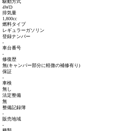
駆動方式
4WD
排気量
1,800cc
燃料タイプ
レギュラーガソリン
登録ナンバー
-
車台番号
-
修復歴
無(キャンパー部分に軽微の補修有り)
保証
-
車検
無し
法定整備
無
整備記録簿
-
販売地域
-
種類