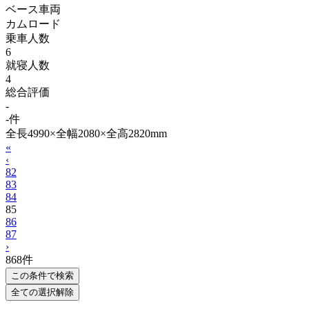
ベース車両
カムロード
乗車人数
6
就寝人数
4
総合評価
-
-件
全長4990×全幅2080×全高2820mm
«
‹
82
83
84
85
86
87
›
868
件
この条件で検索
全ての選択解除