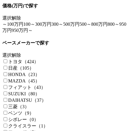
価格(万円)で探す
選択解除
～100万円
100～300万円
300～500万円
500～800万円
800～950
万円
950万円～
ベースメーカーで探す
選択解除
トヨタ（424）
日産（105）
HONDA（23）
MAZDA（45）
フィアット（43）
SUZUKI（80）
DAIHATSU（37）
三菱（3）
ベンツ（9）
シボレー（0）
クライスラー（1）