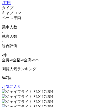
-
万円
タイプ
キャブコン
ベース車両
-
乗車人数
-
就寝人数
-
総合評価
-
-件
全長-×全幅-×全高-mm
閲覧人気ランキング
847位
お気に入り