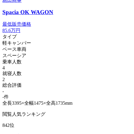
島田商事
Spacia OK WAGON
最低販売価格
85.6
万円
タイプ
軽キャンパー
ベース車両
スペーシア
乗車人数
4
就寝人数
2
総合評価
-
-件
全長3395×全幅1475×全高1735mm
閲覧人気ランキング
842位