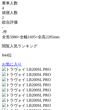
乗車人数
4
就寝人数
2
総合評価
-
-件
全長5080×全幅1695×全高2285mm
閲覧人気ランキング
844位
お気に入り