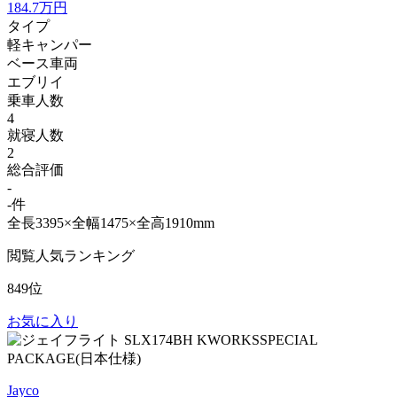
184.7
万円
タイプ
軽キャンパー
ベース車両
エブリイ
乗車人数
4
就寝人数
2
総合評価
-
-件
全長3395×全幅1475×全高1910mm
閲覧人気ランキング
849位
お気に入り
Jayco