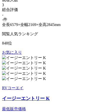
3
総合評価
-
-件
全長6579×全幅2169×全高2845mm
閲覧人気ランキング
848位
お気に入り
RVコーエイ
イージーエントリー K
最低販売価格