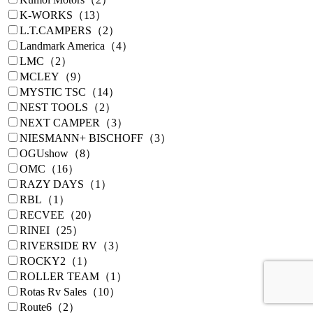
K-WORKS（13）
L.T.CAMPERS（2）
Landmark America（4）
LMC（2）
MCLEY（9）
MYSTIC TSC（14）
NEST TOOLS（2）
NEXT CAMPER（3）
NIESMANN+ BISCHOFF（3）
OGUshow（8）
OMC（16）
RAZY DAYS（1）
RBL（1）
RECVEE（20）
RINEI（25）
RIVERSIDE RV（3）
ROCKY2（1）
ROLLER TEAM（1）
Rotas Rv Sales（10）
Route6（2）