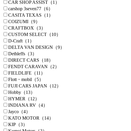
CAR SHOP ASSIST（1）
carshop 3seven77（6）
CASITA TEXAS（1）
COIZUMI（9）
CRAFTBOX（3）
CUSTOM SELECT（10）
D-Craft（1）
DELTA VAN DESIGN（9）
Dethleffs（3）
DIRECT CARS（18）
FENDT CARAVAN（2）
FIELDLIFE（11）
Flott・mobil（5）
FUJI CARS JAPAN（12）
Hobby（13）
HYMER（12）
INDIANA RV（4）
Jayco（4）
KATO MOTOR（14）
KIP（3）
Kumoi Motors（2）