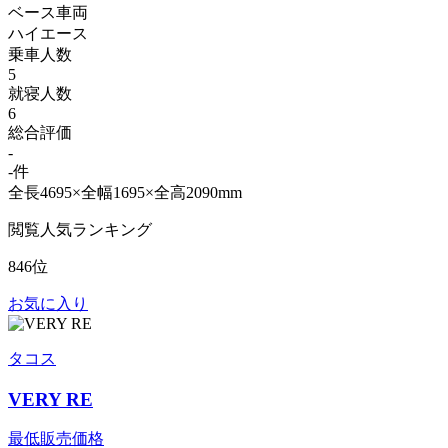
ベース車両
ハイエース
乗車人数
5
就寝人数
6
総合評価
-
-件
全長4695×全幅1695×全高2090mm
閲覧人気ランキング
846位
お気に入り
タコス
VERY RE
最低販売価格