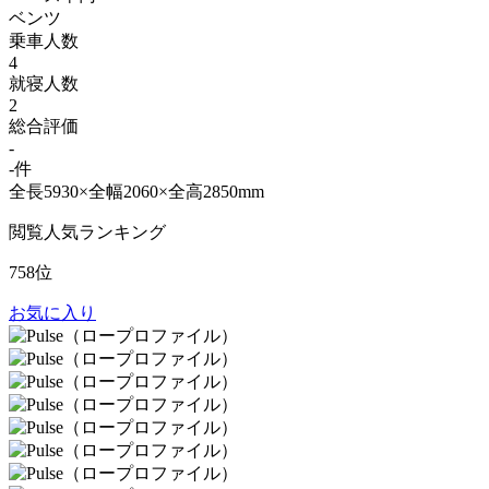
ベンツ
乗車人数
4
就寝人数
2
総合評価
-
-件
全長5930×全幅2060×全高2850mm
閲覧人気ランキング
758位
お気に入り