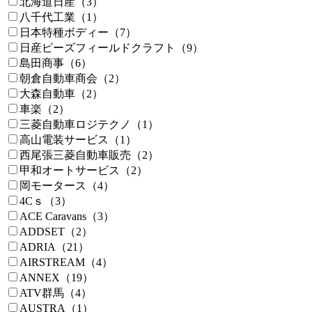
北海道日産（3）
八千代工業（1）
日本特種ボディー（7）
日産ピーズフィールドクラフト（9）
島田商事（6）
朝倉自動車商会（2）
大森自動車（2）
車楽（2）
三菱自動車ロジテクノ（1）
高山電装サービス（1）
西尾張三菱自動車販売（2）
甲和オートサービス（2）
岡モータース（4）
4Cｓ（3）
ACE Caravans（3）
ADDSET（2）
ADRIA（21）
AIRSTREAM（4）
ANNEX（19）
ATV群馬（4）
AUSTRA（1）