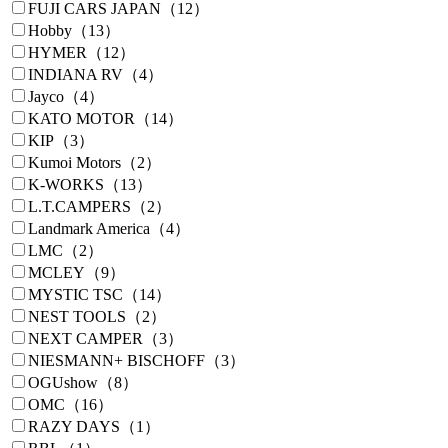
FUJI CARS JAPAN（12）
Hobby（13）
HYMER（12）
INDIANA RV（4）
Jayco（4）
KATO MOTOR（14）
KIP（3）
Kumoi Motors（2）
K-WORKS（13）
L.T.CAMPERS（2）
Landmark America（4）
LMC（2）
MCLEY（9）
MYSTIC TSC（14）
NEST TOOLS（2）
NEXT CAMPER（3）
NIESMANN+ BISCHOFF（3）
OGUshow（8）
OMC（16）
RAZY DAYS（1）