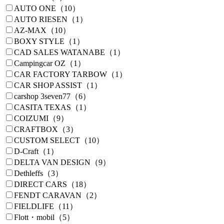
AUTO ONE（10）
AUTO RIESEN（1）
AZ-MAX（10）
BOXY STYLE（1）
CAD SALES WATANABE（1）
Campingcar OZ（1）
CAR FACTORY TARBOW（1）
CAR SHOP ASSIST（1）
carshop 3seven77（6）
CASITA TEXAS（1）
COIZUMI（9）
CRAFTBOX（3）
CUSTOM SELECT（10）
D-Craft（1）
DELTA VAN DESIGN（9）
Dethleffs（3）
DIRECT CARS（18）
FENDT CARAVAN（2）
FIELDLIFE（11）
Flott・mobil（5）