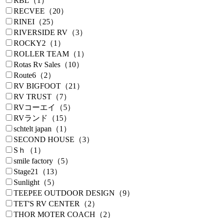
RBL（1）
RECVEE（20）
RINEI（25）
RIVERSIDE RV（3）
ROCKY2（1）
ROLLER TEAM（1）
Rotas Rv Sales（10）
Route6（2）
RV BIGFOOT（21）
RV TRUST（7）
RVコーエイ（5）
RVランド（15）
schtelt japan（1）
SECOND HOUSE（3）
Sｈ（1）
smile factory（5）
Stage21（13）
Sunlight（5）
TEEPEE OUTDOOR DESIGN（9）
TET'S RV CENTER（2）
THOR MOTER COACH（2）