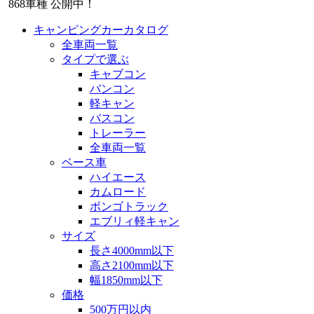
868
車種 公開中！
キャンピングカーカタログ
全車両一覧
タイプで選ぶ
キャブコン
バンコン
軽キャン
バスコン
トレーラー
全車両一覧
ベース車
ハイエース
カムロード
ボンゴトラック
エブリィ軽キャン
サイズ
長さ4000mm以下
高さ2100mm以下
幅1850mm以下
価格
500万円以内