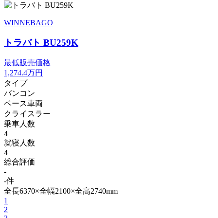
WINNEBAGO
トラバト BU259K
最低販売価格
1,274.4
万円
タイプ
バンコン
ベース車両
クライスラー
乗車人数
4
就寝人数
4
総合評価
-
-件
全長6370×全幅2100×全高2740mm
1
2