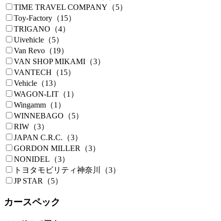
TIME TRAVEL COMPANY（5）
Toy-Factory（15）
TRIGANO（4）
Uivehicle（5）
Van Revo（19）
VAN SHOP MIKAMI（3）
VANTECH（15）
Vehicle（13）
WAGON-LIT（1）
Wingamm（1）
WINNEBAGO（5）
RIW（3）
JAPAN C.R.C.（3）
GORDON MILLER（3）
NONIDEL（3）
トヨタモビリティ神奈川（3）
JP STAR（5）
カースペック