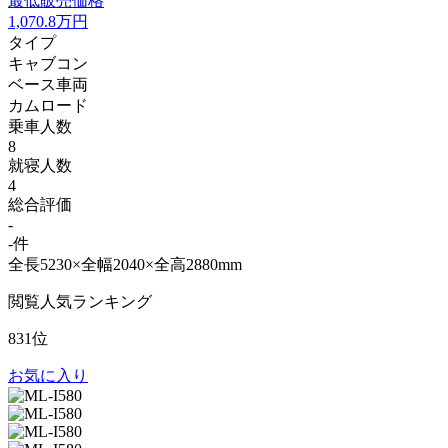
最低販売価格
1,070.8
万円
タイプ
キャブコン
ベース車両
カムロード
乗車人数
8
就寝人数
4
総合評価
-
-件
全長5230×全幅2040×全高2880mm
閲覧人気ランキング
831位
お気に入り