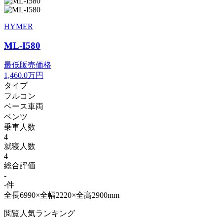
HYMER
ML-I580
最低販売価格
1,460.0
万円
タイプ
フルコン
ベース車両
ベンツ
乗車人数
4
就寝人数
4
総合評価
-
-件
全長6990×全幅2220×全高2900mm
閲覧人気ランキング