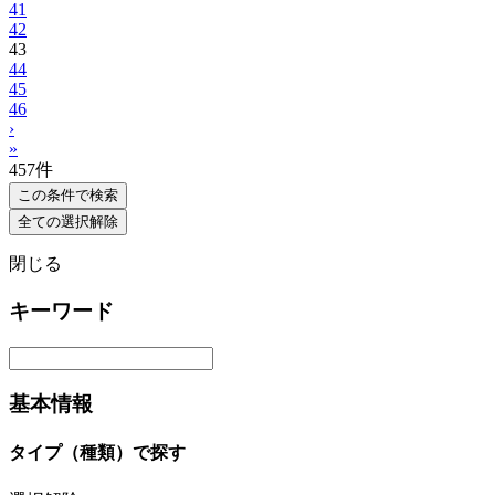
41
42
43
44
45
46
›
»
457
件
この条件で検索
全ての選択解除
閉じる
キーワード
基本情報
タイプ（種類）で探す