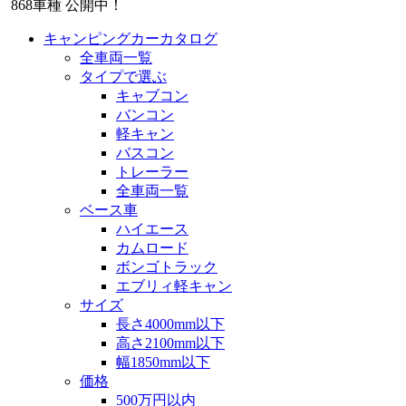
868
車種 公開中！
キャンピングカーカタログ
全車両一覧
タイプで選ぶ
キャブコン
バンコン
軽キャン
バスコン
トレーラー
全車両一覧
ベース車
ハイエース
カムロード
ボンゴトラック
エブリィ軽キャン
サイズ
長さ4000mm以下
高さ2100mm以下
幅1850mm以下
価格
500万円以内