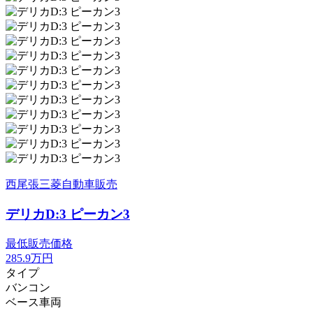
西尾張三菱自動車販売
デリカD:3 ピーカン3
最低販売価格
285.9
万円
タイプ
バンコン
ベース車両