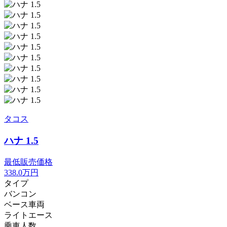
タコス
ハナ 1.5
最低販売価格
338.0
万円
タイプ
バンコン
ベース車両
ライトエース
乗車人数