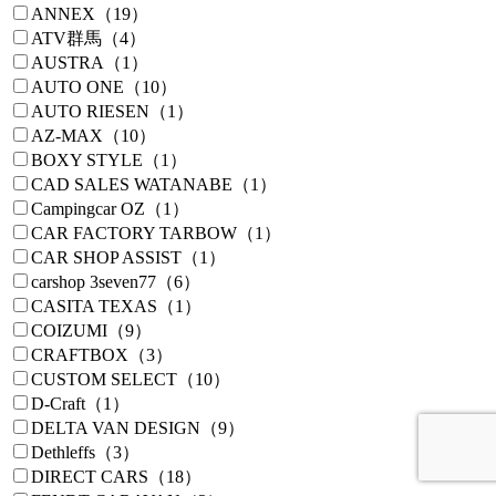
ANNEX（19）
ATV群馬（4）
AUSTRA（1）
AUTO ONE（10）
AUTO RIESEN（1）
AZ-MAX（10）
BOXY STYLE（1）
CAD SALES WATANABE（1）
Campingcar OZ（1）
CAR FACTORY TARBOW（1）
CAR SHOP ASSIST（1）
carshop 3seven77（6）
CASITA TEXAS（1）
COIZUMI（9）
CRAFTBOX（3）
CUSTOM SELECT（10）
D-Craft（1）
DELTA VAN DESIGN（9）
Dethleffs（3）
DIRECT CARS（18）