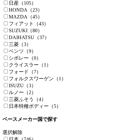
日産（105）
HONDA（23）
MAZDA（45）
フィアット（43）
SUZUKI（80）
DAIHATSU（37）
三菱（3）
ベンツ（9）
シボレー（0）
クライスラー（1）
フォード（7）
フォルクスワーゲン（1）
ISUZU（3）
ルノー（2）
三菱ふそう（4）
日本特種ボディー（5）
ベースメーカー国で探す
選択解除
日本（746）