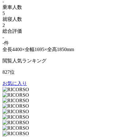
-
乗車人数
5
就寝人数
2
総合評価
-
-件
全長4400×全幅1695×全高1850mm
閲覧人気ランキング
827位
お気に入り