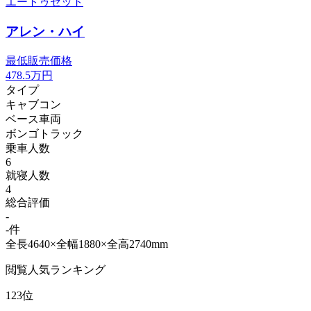
エートゥゼット
アレン・ハイ
最低販売価格
478.5
万円
タイプ
キャブコン
ベース車両
ボンゴトラック
乗車人数
6
就寝人数
4
総合評価
-
-件
全長4640×全幅1880×全高2740mm
閲覧人気ランキング
123位