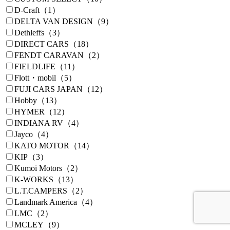
D-Craft（1）
DELTA VAN DESIGN（9）
Dethleffs（3）
DIRECT CARS（18）
FENDT CARAVAN（2）
FIELDLIFE（11）
Flott・mobil（5）
FUJI CARS JAPAN（12）
Hobby（13）
HYMER（12）
INDIANA RV（4）
Jayco（4）
KATO MOTOR（14）
KIP（3）
Kumoi Motors（2）
K-WORKS（13）
L.T.CAMPERS（2）
Landmark America（4）
LMC（2）
MCLEY（9）