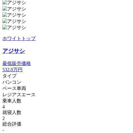
ホワイトトップ
アジサシ
最低販売価格
532.0
万円
タイプ
バンコン
ベース車両
レジアスエース
乗車人数
4
就寝人数
2
総合評価
-