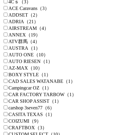
4Cｓ（3）
ACE Caravans（3）
ADDSET（2）
ADRIA（21）
AIRSTREAM（4）
ANNEX（19）
ATV群馬（4）
AUSTRA（1）
AUTO ONE（10）
AUTO RIESEN（1）
AZ-MAX（10）
BOXY STYLE（1）
CAD SALES WATANABE（1）
Campingcar OZ（1）
CAR FACTORY TARBOW（1）
CAR SHOP ASSIST（1）
carshop 3seven77（6）
CASITA TEXAS（1）
COIZUMI（9）
CRAFTBOX（3）
CUSTOM SELECT（10）