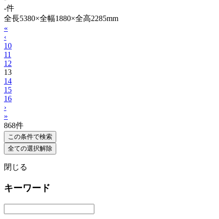
-件
全長5380×全幅1880×全高2285mm
«
‹
10
11
12
13
14
15
16
›
»
868
件
この条件で検索
全ての選択解除
閉じる
キーワード