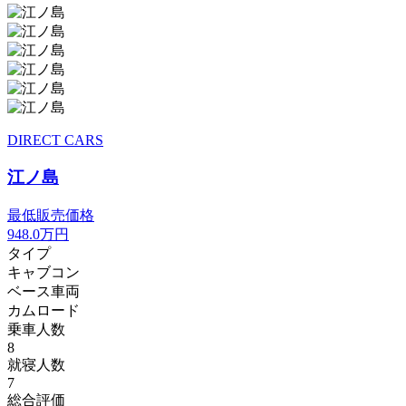
DIRECT CARS
江ノ島
最低販売価格
948.0
万円
タイプ
キャブコン
ベース車両
カムロード
乗車人数
8
就寝人数
7
総合評価