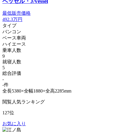
ベッセル・J/vessel
最低販売価格
492.3
万円
タイプ
バンコン
ベース車両
ハイエース
乗車人数
9
就寝人数
5
総合評価
-
-件
全長5380×全幅1880×全高2285mm
閲覧人気ランキング
127位
お気に入り