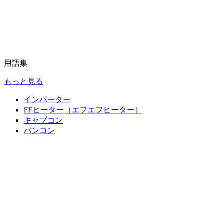
用語集
もっと見る
インバーター
FFヒーター（エフエフヒーター）
キャブコン
バンコン