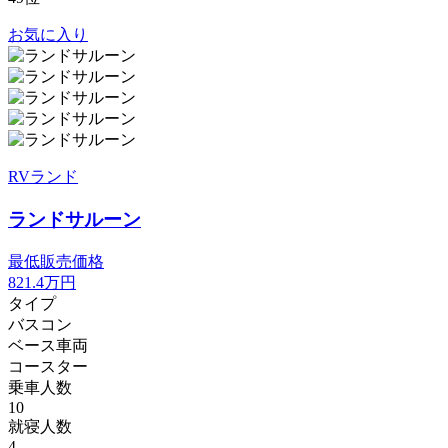
お気に入り
RVランド
ランドサルーン
最低販売価格
821.4
万円
タイプ
バスコン
ベース車両
コースター
乗車人数
10
就寝人数
4