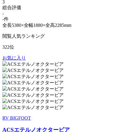
3
総合評価
-
-件
全長5380×全幅1880×全高2285mm
閲覧人気ランキング
322位
お気に入り
RV BIGFOOT
ACSエテルノオクタービア