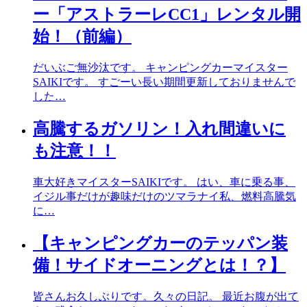
ー「アストラーレCC1」レンタル開
始！（前編）
だいぶご無沙汰です。 キャンピングカーマイスター
SAIKIです。 すごーい長い期間更新しておりませんで
した…
高騰するガソリン！入れ間違いに
も注意！！
車大好きマイスターSAIKIです。 はい、車に乗る事、
イジル事だけが趣味だけのツマラナイ私、燃料高騰気
に…
【キャンピングカーのテッパン装
備！サイドオーニングとは！？】
皆さんお久しぶりです。久々の日記。 最近お腹が出て