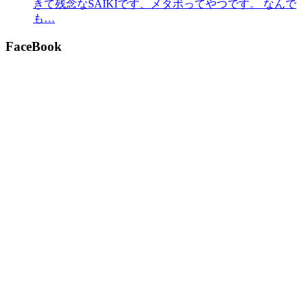
きて残念なSAIKIです、メタボってやつです。 なんで
も…
FaceBook