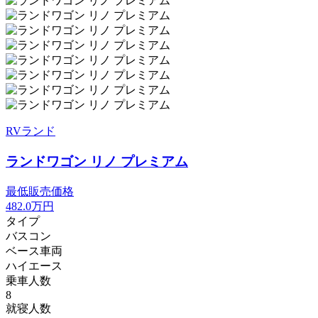
RVランド
ランドワゴン リノ プレミアム
最低販売価格
482.0
万円
タイプ
バスコン
ベース車両
ハイエース
乗車人数
8
就寝人数