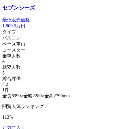
セブンシーズ
最低販売価格
1,800.0
万円
タイプ
バスコン
ベース車両
コースター
乗車人数
6
就寝人数
5
総合評価
4.2
1件
全長6990×全幅2280×全高2790mm
閲覧人気ランキング
113位
お気に入り