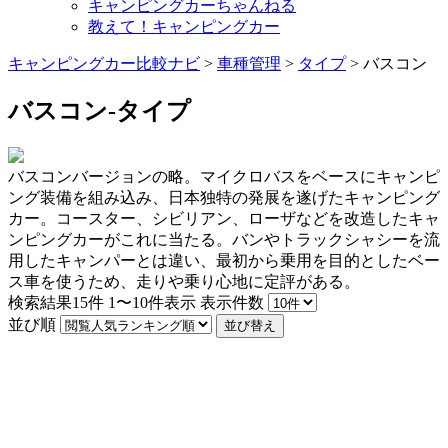
キャンピングカーちゃんねる
教えて！キャンピングカー
キャンピングカー比較ナビ
>
車種管理
>
タイプ
>
バスコン
バスコン-タイプ
バスコンバージョンの略。マイクロバスをベースにキャンピ
ング装備を組み込み、日本独特の発展を遂げたキャンピング
カー。コースター、シビリアン、ローザなどを改造したキャ
ンピングカーがこれに当たる。バンやトラックシャシーを流
用したキャンパーとは違い、最初から乗用を目的としたベー
ス車を使うため、走りや乗り心地に定評がある。
検索結果
15
件
1〜10件表示
表示件数
並び順
並び替え