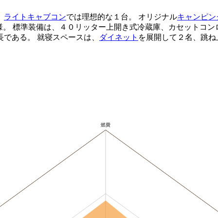
。
ライトキャブコン
では理想的な１台。 オリジナル
キャンピン
様。 標準装備は、４０リッター上開き式冷蔵庫、カセットコン
長である。 就寝スペースは、
ダイネット
を展開して２名、跳ね