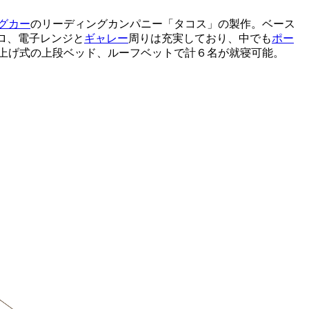
グカー
のリーディングカンパニー「タコス」の製作。ベース
ロ、電子レンジと
ギャレー
周りは充実しており、中でも
ポー
上げ式の上段ベッド、ルーフベットで計６名が就寝可能。