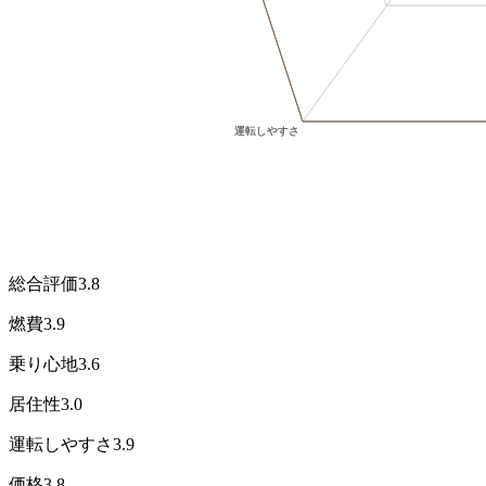
総合評価
3.8
燃費
3.9
乗り心地
3.6
居住性
3.0
運転しやすさ
3.9
価格
3.8