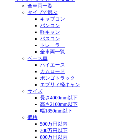
全車両一覧
タイプで選ぶ
キャブコン
バンコン
軽キャン
バスコン
トレーラー
全車両一覧
ベース車
ハイエース
カムロード
ボンゴトラック
エブリィ軽キャン
サイズ
長さ4000mm以下
高さ2100mm以下
幅1850mm以下
価格
500万円以内
200万円以下
800万円以内