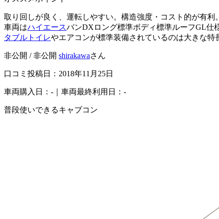
取り回しが良く、運転しやすい。構造強度・コスト的が有利
車両は
ハイエース
バンDXロング標準ボディ標準ルーフGL仕
タブルトイレ
やエアコンが標準装備されているのは大きな特
非公開 / 非公開
shirakawa
さん
口コミ投稿日：2018年11月25日
車両購入日：-｜車両最終利用日：-
普段使いできるキャブコン