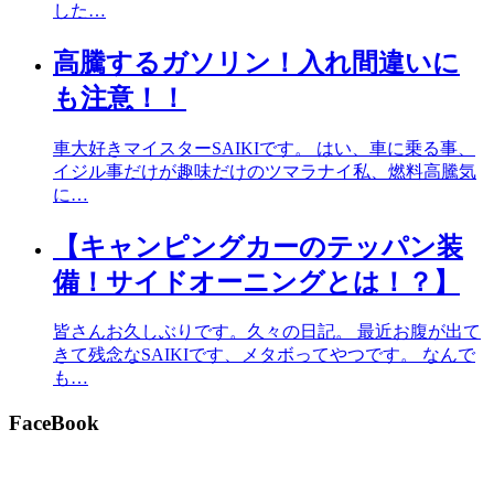
した…
高騰するガソリン！入れ間違いに
も注意！！
車大好きマイスターSAIKIです。 はい、車に乗る事、
イジル事だけが趣味だけのツマラナイ私、燃料高騰気
に…
【キャンピングカーのテッパン装
備！サイドオーニングとは！？】
皆さんお久しぶりです。久々の日記。 最近お腹が出て
きて残念なSAIKIです、メタボってやつです。 なんで
も…
FaceBook