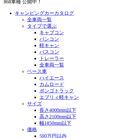
868
車種 公開中！
キャンピングカーカタログ
全車両一覧
タイプで選ぶ
キャブコン
バンコン
軽キャン
バスコン
トレーラー
全車両一覧
ベース車
ハイエース
カムロード
ボンゴトラック
エブリィ軽キャン
サイズ
長さ4000mm以下
高さ2100mm以下
幅1850mm以下
価格
500万円以内