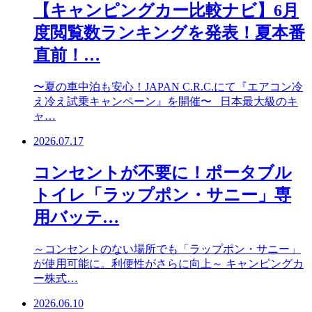
【キャンピングカー比較ナビ】6月
度閲覧数ランキングを発表！夏本番
直前！…
〜夏の車中泊も安心！JAPAN C.R.C.にて『エアコン冷
え冷え試乗キャンペーン』を開催〜 日本最大級のキ
ャ…
2026.07.17
コンセントが不要に！ポータブル
トイレ「ラップポン・サニー」専
用バッテ…
～コンセントのない場所でも「ラップポン・サニー」
が使用可能に。利便性がさらに向上～ キャンピングカ
ー株式…
2026.06.10