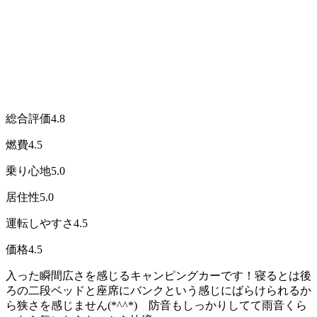
総合評価
4.8
燃費
4.5
乗り心地
5.0
居住性
5.0
運転しやすさ
4.5
価格
4.5
入った瞬間広さを感じるキャンピングカーです！寝るとは後
ろの二段ベッドと座席にバンクという感じにばらけられるか
ら狭さを感じません(*^^*) 防音もしっかりしてて雨音くら