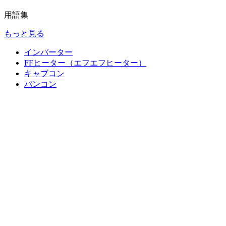
用語集
もっと見る
インバーター
FFヒーター（エフエフヒーター）
キャブコン
バンコン