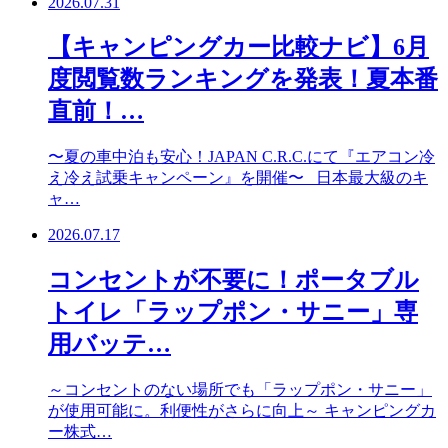
2026.07.31
【キャンピングカー比較ナビ】6月
度閲覧数ランキングを発表！夏本番
直前！…
〜夏の車中泊も安心！JAPAN C.R.C.にて『エアコン冷
え冷え試乗キャンペーン』を開催〜 日本最大級のキ
ャ…
2026.07.17
コンセントが不要に！ポータブル
トイレ「ラップポン・サニー」専
用バッテ…
～コンセントのない場所でも「ラップポン・サニー」
が使用可能に。利便性がさらに向上～ キャンピングカ
ー株式…