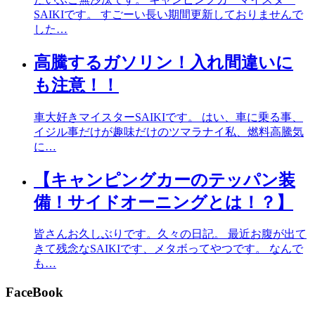
SAIKIです。 すごーい長い期間更新しておりませんで
した…
高騰するガソリン！入れ間違いに
も注意！！
車大好きマイスターSAIKIです。 はい、車に乗る事、
イジル事だけが趣味だけのツマラナイ私、燃料高騰気
に…
【キャンピングカーのテッパン装
備！サイドオーニングとは！？】
皆さんお久しぶりです。久々の日記。 最近お腹が出て
きて残念なSAIKIです、メタボってやつです。 なんで
も…
FaceBook