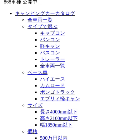
868
車種 公開中！
キャンピングカーカタログ
全車両一覧
タイプで選ぶ
キャブコン
バンコン
軽キャン
バスコン
トレーラー
全車両一覧
ベース車
ハイエース
カムロード
ボンゴトラック
エブリィ軽キャン
サイズ
長さ4000mm以下
高さ2100mm以下
幅1850mm以下
価格
500万円以内